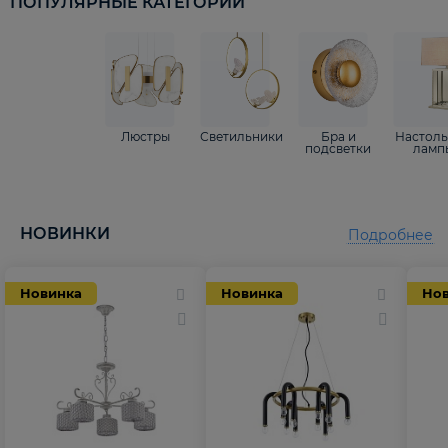
ПОПУЛЯРНЫЕ КАТЕГОРИИ
Люстры
Светильники
Бра и
Настол
подсветки
ламп
НОВИНКИ
Подробнее
Новинка
Новинка
Но