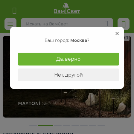
Реклама
Ваш город:
Москва
?
Да, верно
Нет, другой