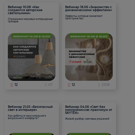
Вебинар 10.08 «Как
Вебинар 18.06 «Знакомство с
создаются авторские
динамическими эффектами»
светильники»
Эффекты, которые оживляют
пространство
Отражение мировых интерьерных
трендов
12
47
12
2108
Вебинар 21.05 «Безопасный
Вебинар 04.06 «Свет без
свет в интерьере»
компромиссов: практикум от
SKYTEK»
Как добиться максимального
визуального комфорта?
Живой разбор световых решений