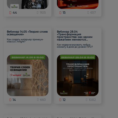
44
1105
15
657
Вебинар 14.05 «Теория слоев
Вебинар 28.04
освещения»
«Трансформация
пространства: как одним
нажатием меняются
Как создать интерьер премиум-
класса с Arlight?
функции комнаты
Как модернизировать любую
комнату в доме до уровня ПРО?
14
660
12
1082