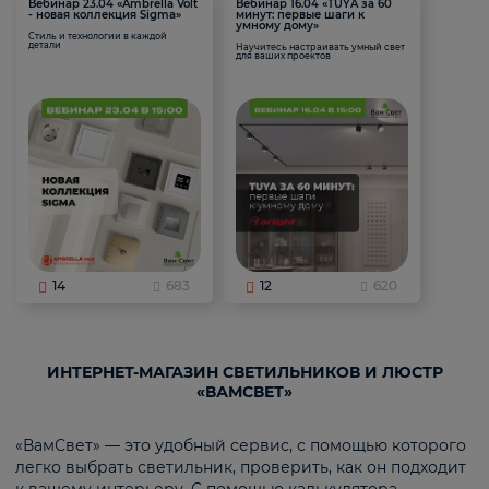
Вебинар 23.04 «Ambrella Volt
Вебинар 16.04 «TUYA за 60
- новая коллекция Sigma»
минут: первые шаги к
умному дому»
Стиль и технологии в каждой
детали
Научитесь настраивать умный свет
для ваших проектов
14
683
12
620
ИНТЕРНЕТ-МАГАЗИН СВЕТИЛЬНИКОВ И ЛЮСТР
«ВАМСВЕТ»
«ВамСвет» — это удобный сервис, с помощью которого
легко выбрать светильник, проверить, как он подходит