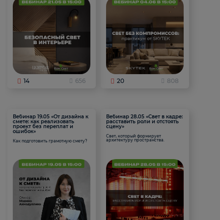
14
656
20
808
Вебинар 19.05 «От дизайна к
Вебинар 28.05 «Свет в кадре:
смете: как реализовать
расставить роли и отстоять
проект без переплат и
сцену»
ошибок»
Свет, который формирует
архитектуру пространства.
Как подготовить грамотную смету?