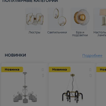
ПОПУЛЯРНЫЕ КАТЕГОРИИ
Люстры
Светильники
Бра и
Настол
подсветки
ламп
НОВИНКИ
Подробнее
Новинка
Новинка
Но