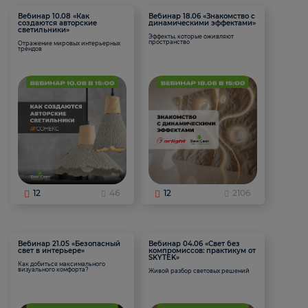
Вебинар 10.08 «Как
Вебинар 18.06 «Знакомство с
создаются авторские
динамическими эффектами»
светильники»
Эффекты, которые оживляют
пространство
Отражение мировых интерьерных
трендов
12
46
12
2106
Вебинар 21.05 «Безопасный
Вебинар 04.06 «Свет без
свет в интерьере»
компромиссов: практикум от
SKYTEK»
Как добиться максимального
визуального комфорта?
Живой разбор световых решений