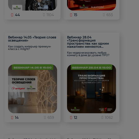
44
1104
15
655
Вебинар 14.05 «Теория слоев
Вебинар 28.04
освещения»
«Трансформация
пространства: как одним
нажатием меняются
Как создать интерьер премиум-
класса с Arlight?
функции комнаты
Как модернизировать любую
комнату в доме до уровня ПРО?
14
659
12
1062