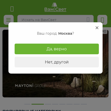
Реклама
Ваш город:
Москва
?
Да, верно
Нет, другой