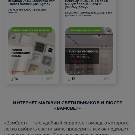
Вебинар 23.04 «Ambrella Volt
Вебинар 16.04 «TUYA за 60
- новая коллекция Sigma»
минут: первые шаги к
умному дому»
Стиль и технологии в каждой
детали
Научитесь настраивать умный свет
для ваших проектов
14
683
12
618
ИНТЕРНЕТ-МАГАЗИН СВЕТИЛЬНИКОВ И ЛЮСТР
«ВАМСВЕТ»
«ВамСвет» — это удобный сервис, с помощью которого
легко выбрать светильник, проверить, как он подходит