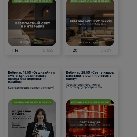
14
655
20
807
Вебинар 19.05 «От дизайна к
Вебинар 28.05 «Свет в кадре:
смете: как реализовать
расставить роли и отстоять
проект без переплат и
сцену»
ошибок»
Свет, который формирует
архитектуру пространства.
Как подготовить грамотную смету?