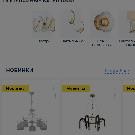
ПОПУЛЯРНЫЕ КАТЕГОРИИ
Люстры
Светильники
Бра и
Настол
подсветки
ламп
НОВИНКИ
Подробнее
Новинка
Новинка
Но