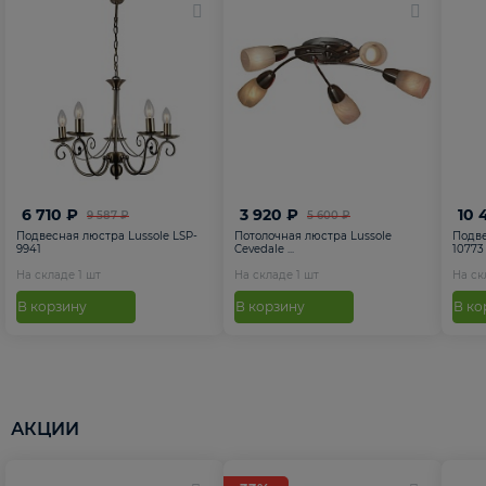
6 710 ₽
3 920 ₽
10 
9 587 ₽
5 600 ₽
Подвесная люстра Lussole LSP-
Потолочная люстра Lussole
Подве
9941
Cevedale ...
10773
На складе
1
шт
На складе
1
шт
На с
В корзину
В корзину
В ко
АКЦИИ