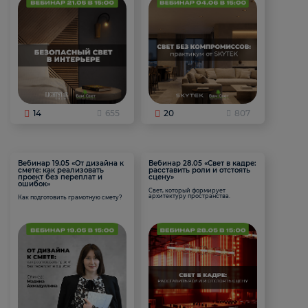
14
655
20
807
Вебинар 19.05 «От дизайна к
Вебинар 28.05 «Свет в кадре:
смете: как реализовать
расставить роли и отстоять
проект без переплат и
сцену»
ошибок»
Свет, который формирует
архитектуру пространства.
Как подготовить грамотную смету?