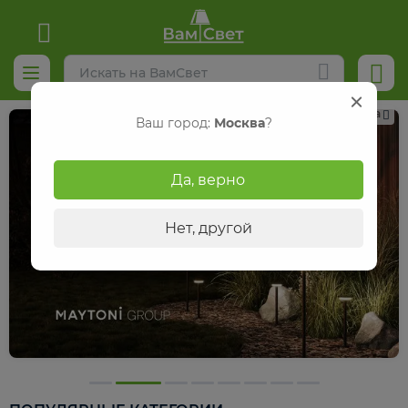
Реклама
Ваш город:
Москва
?
Да, верно
Нет, другой