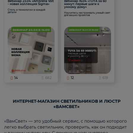
Вебинар 23.04 «Ambrella Volt
Вебинар 16.04 «TUYA за 60
- новая коллекция Sigma»
минут: первые шаги к
умному дому»
Стиль и технологии в каждой
детали
Научитесь настраивать умный свет
для ваших проектов
14
682
12
618
ИНТЕРНЕТ-МАГАЗИН СВЕТИЛЬНИКОВ И ЛЮСТР
«ВАМСВЕТ»
«ВамСвет» — это удобный сервис, с помощью которого
легко выбрать светильник, проверить, как он подходит