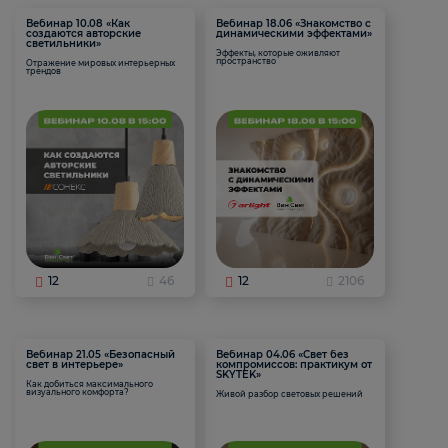
Вебинар 10.08 «Как
Вебинар 18.06 «Знакомство с
создаются авторские
динамическими эффектами»
светильники»
Эффекты, которые оживляют
пространство
Отражение мировых интерьерных
трендов
12
46
12
2106
Вебинар 21.05 «Безопасный
Вебинар 04.06 «Свет без
свет в интерьере»
компромиссов: практикум от
SKYTEK»
Как добиться максимального
визуального комфорта?
Живой разбор световых решений