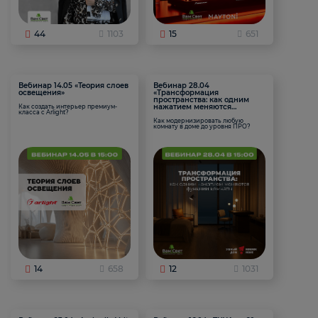
44
1103
15
651
Вебинар 14.05 «Теория слоев
Вебинар 28.04
освещения»
«Трансформация
пространства: как одним
нажатием меняются
Как создать интерьер премиум-
класса с Arlight?
функции комнаты
Как модернизировать любую
комнату в доме до уровня ПРО?
14
658
12
1031