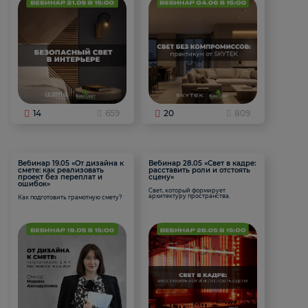
14
659
20
809
Вебинар 19.05 «От дизайна к
Вебинар 28.05 «Свет в кадре:
смете: как реализовать
расставить роли и отстоять
проект без переплат и
сцену»
ошибок»
Свет, который формирует
архитектуру пространства.
Как подготовить грамотную смету?