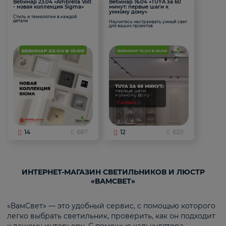
Вебинар 23.04 «Ambrella Volt
Вебинар 16.04 «TUYA за 60
- новая коллекция Sigma»
минут: первые шаги к
умному дому»
Стиль и технологии в каждой
детали
Научитесь настраивать умный свет
для ваших проектов
14
687
12
620
ИНТЕРНЕТ-МАГАЗИН СВЕТИЛЬНИКОВ И ЛЮСТР
«ВАМСВЕТ»
«ВамСвет» — это удобный сервис, с помощью которого
легко выбрать светильник, проверить, как он подходит