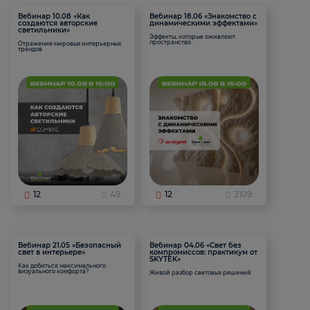
Вебинар 10.08 «Как
Вебинар 18.06 «Знакомство с
создаются авторские
динамическими эффектами»
светильники»
Эффекты, которые оживляют
пространство
Отражение мировых интерьерных
трендов
12
49
12
2109
Вебинар 21.05 «Безопасный
Вебинар 04.06 «Свет без
свет в интерьере»
компромиссов: практикум от
SKYTEK»
Как добиться максимального
визуального комфорта?
Живой разбор световых решений