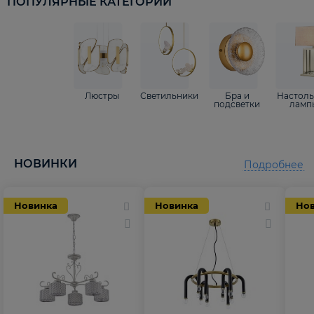
ПОПУЛЯРНЫЕ КАТЕГОРИИ
Люстры
Светильники
Бра и
Настол
подсветки
ламп
НОВИНКИ
Подробнее
Новинка
Новинка
Но