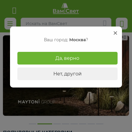
Реклама
Ваш город:
Москва
?
Да, верно
Нет, другой