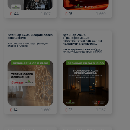
44
1107
15
660
Вебинар 14.05 «Теория слоев
Вебинар 28.04
освещения»
«Трансформация
пространства: как одним
нажатием меняются
Как создать интерьер премиум-
класса с Arlight?
функции комнаты
Как модернизировать любую
комнату в доме до уровня ПРО?
14
660
12
1137