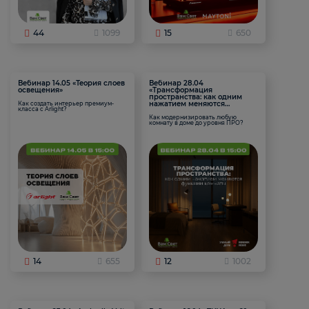
44
1099
15
650
Вебинар 14.05 «Теория слоев
Вебинар 28.04
освещения»
«Трансформация
пространства: как одним
нажатием меняются
Как создать интерьер премиум-
класса с Arlight?
функции комнаты
Как модернизировать любую
комнату в доме до уровня ПРО?
14
655
12
1002