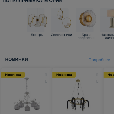
ПОПУЛЯРНЫЕ КАТЕГОРИИ
Люстры
Светильники
Бра и
Настол
подсветки
ламп
НОВИНКИ
Подробнее
Новинка
Новинка
Но