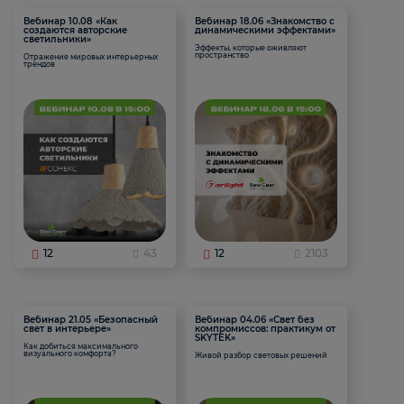
Вебинар 10.08 «Как
Вебинар 18.06 «Знакомство с
создаются авторские
динамическими эффектами»
светильники»
Эффекты, которые оживляют
пространство
Отражение мировых интерьерных
трендов
12
43
12
2103
Вебинар 21.05 «Безопасный
Вебинар 04.06 «Свет без
свет в интерьере»
компромиссов: практикум от
SKYTEK»
Как добиться максимального
визуального комфорта?
Живой разбор световых решений