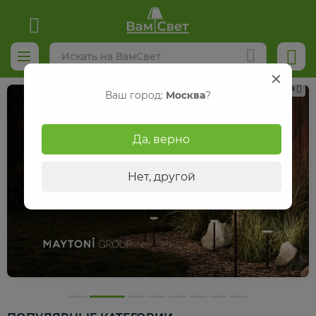
Реклама
Ваш город:
Москва
?
Да, верно
Нет, другой