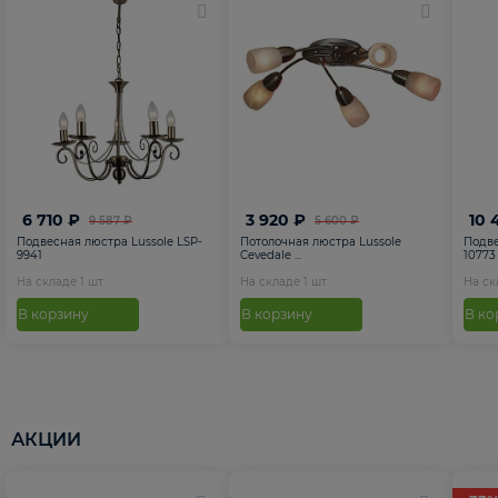
6 710 ₽
3 920 ₽
10 
9 587 ₽
5 600 ₽
Подвесная люстра Lussole LSP-
Потолочная люстра Lussole
Подве
9941
Cevedale ...
10773
На складе
1
шт
На складе
1
шт
На с
В корзину
В корзину
В ко
АКЦИИ