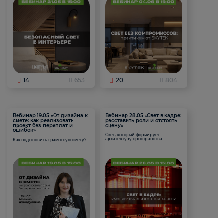
14
653
20
804
Вебинар 19.05 «От дизайна к
Вебинар 28.05 «Свет в кадре:
смете: как реализовать
расставить роли и отстоять
проект без переплат и
сцену»
ошибок»
Свет, который формирует
архитектуру пространства.
Как подготовить грамотную смету?