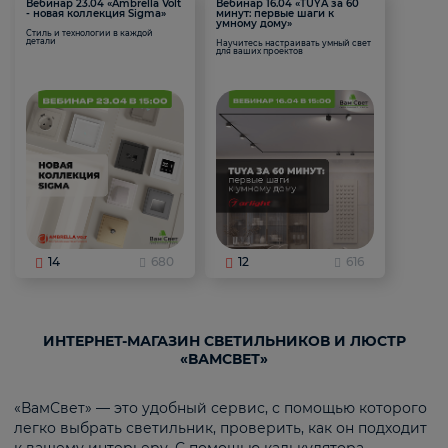
Вебинар 23.04 «Ambrella Volt
Вебинар 16.04 «TUYA за 60
- новая коллекция Sigma»
минут: первые шаги к
умному дому»
Стиль и технологии в каждой
детали
Научитесь настраивать умный свет
для ваших проектов
14
680
12
616
ИНТЕРНЕТ-МАГАЗИН СВЕТИЛЬНИКОВ И ЛЮСТР
«ВАМСВЕТ»
«ВамСвет» — это удобный сервис, с помощью которого
легко выбрать светильник, проверить, как он подходит