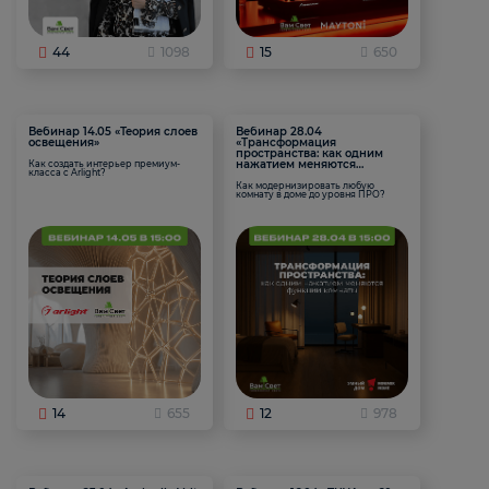
44
1098
15
650
Вебинар 14.05 «Теория слоев
Вебинар 28.04
освещения»
«Трансформация
пространства: как одним
нажатием меняются
Как создать интерьер премиум-
класса с Arlight?
функции комнаты
Как модернизировать любую
комнату в доме до уровня ПРО?
14
655
12
978