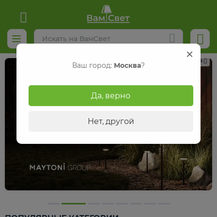
Реклама
Ваш город:
Москва
?
Да, верно
Нет, другой