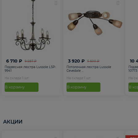
6 710 ₽
3 920 ₽
10 
9 587 ₽
5 600 ₽
Подвесная люстра Lussole LSP-
Потолочная люстра Lussole
Подве
9941
Cevedale ...
10773
На складе
1
шт
На складе
1
шт
На с
В корзину
В корзину
В ко
АКЦИИ