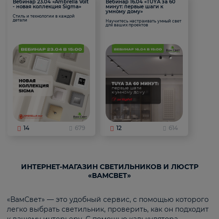
Вебинар 23.04 «Ambrella Volt
Вебинар 16.04 «TUYA за 60
- новая коллекция Sigma»
минут: первые шаги к
умному дому»
Стиль и технологии в каждой
детали
Научитесь настраивать умный свет
для ваших проектов
14
679
12
614
ИНТЕРНЕТ-МАГАЗИН СВЕТИЛЬНИКОВ И ЛЮСТР
«ВАМСВЕТ»
«ВамСвет» — это удобный сервис, с помощью которого
легко выбрать светильник, проверить, как он подходит