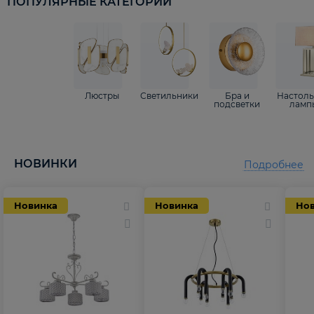
ПОПУЛЯРНЫЕ КАТЕГОРИИ
Люстры
Светильники
Бра и
Настол
подсветки
ламп
НОВИНКИ
Подробнее
Новинка
Новинка
Но