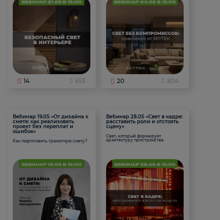
14
653
20
804
Вебинар 19.05 «От дизайна к
Вебинар 28.05 «Свет в кадре:
смете: как реализовать
расставить роли и отстоять
проект без переплат и
сцену»
ошибок»
Свет, который формирует
архитектуру пространства.
Как подготовить грамотную смету?