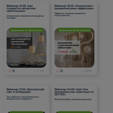
Вебинар 10.08 «Как
Вебинар 18.06 «Знакомство с
создаются авторские
динамическими эффектами»
светильники»
Эффекты, которые оживляют
пространство
Отражение мировых интерьерных
трендов
12
45
12
2105
Вебинар 21.05 «Безопасный
Вебинар 04.06 «Свет без
свет в интерьере»
компромиссов: практикум от
SKYTEK»
Как добиться максимального
визуального комфорта?
Живой разбор световых решений