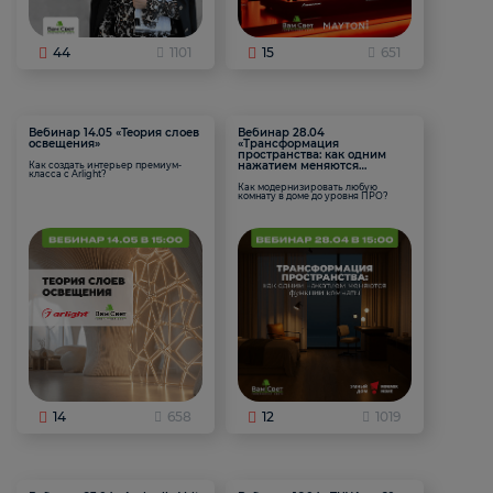
44
1101
15
651
Вебинар 14.05 «Теория слоев
Вебинар 28.04
освещения»
«Трансформация
пространства: как одним
нажатием меняются
Как создать интерьер премиум-
класса с Arlight?
функции комнаты
Как модернизировать любую
комнату в доме до уровня ПРО?
14
658
12
1019