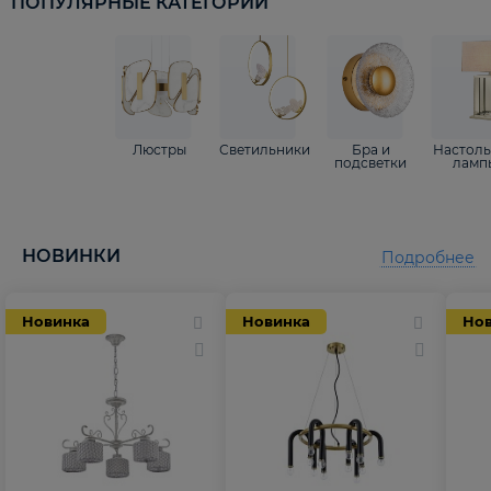
ПОПУЛЯРНЫЕ КАТЕГОРИИ
Люстры
Светильники
Бра и
Настол
подсветки
ламп
НОВИНКИ
Подробнее
Новинка
Новинка
Но