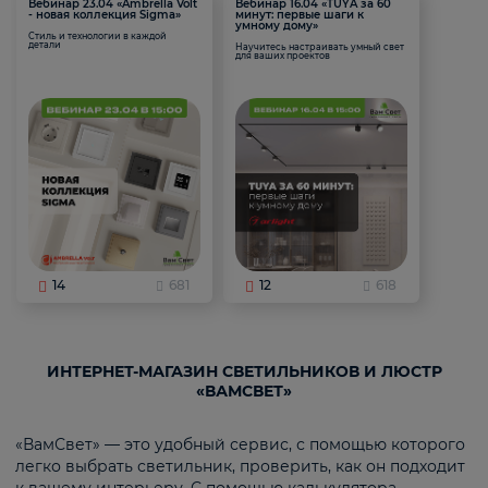
Вебинар 23.04 «Ambrella Volt
Вебинар 16.04 «TUYA за 60
- новая коллекция Sigma»
минут: первые шаги к
умному дому»
Стиль и технологии в каждой
детали
Научитесь настраивать умный свет
для ваших проектов
14
681
12
618
ИНТЕРНЕТ-МАГАЗИН СВЕТИЛЬНИКОВ И ЛЮСТР
«ВАМСВЕТ»
«ВамСвет» — это удобный сервис, с помощью которого
легко выбрать светильник, проверить, как он подходит