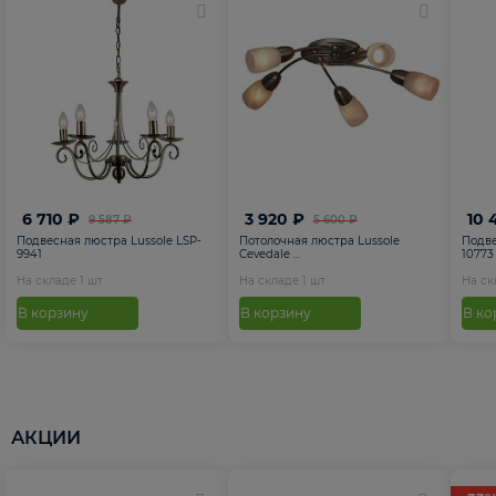
6 710 ₽
3 920 ₽
10 
9 587 ₽
5 600 ₽
Подвесная люстра Lussole LSP-
Потолочная люстра Lussole
Подве
9941
Cevedale ...
10773
На складе
1
шт
На складе
1
шт
На с
В корзину
В корзину
В ко
АКЦИИ