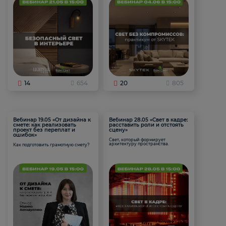
14
654
20
805
Вебинар 19.05 «От дизайна к
Вебинар 28.05 «Свет в кадре:
смете: как реализовать
расставить роли и отстоять
проект без переплат и
сцену»
ошибок»
Свет, который формирует
архитектуру пространства.
Как подготовить грамотную смету?