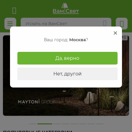
Реклама
Ваш город:
Москва
?
Да, верно
Нет, другой