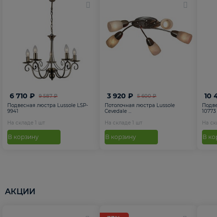
6 710 ₽
3 920 ₽
10 
9 587 ₽
5 600 ₽
Подвесная люстра Lussole LSP-
Потолочная люстра Lussole
Подве
9941
Cevedale ...
10773
На складе
1
шт
На складе
1
шт
На с
В корзину
В корзину
В ко
АКЦИИ