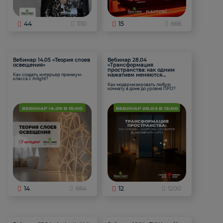
44
1110
15
666
Вебинар 14.05 «Теория слоев
Вебинар 28.04
освещения»
«Трансформация
пространства: как одним
нажатием меняются
Как создать интерьер премиум-
класса с Arlight?
функции комнаты
Как модернизировать любую
комнату в доме до уровня ПРО?
14
664
12
1200