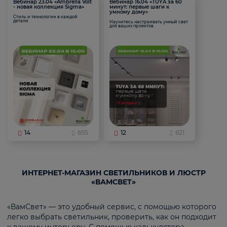
Вебинар 23.04 «Ambrella Volt
Вебинар 16.04 «TUYA за 60
- новая коллекция Sigma»
минут: первые шаги к
умному дому»
Стиль и технологии в каждой
детали
Научитесь настраивать умный свет
для ваших проектов
14
695
12
621
ИНТЕРНЕТ-МАГАЗИН СВЕТИЛЬНИКОВ И ЛЮСТР
«ВАМСВЕТ»
«ВамСвет» — это удобный сервис, с помощью которого
легко выбрать светильник, проверить, как он подходит