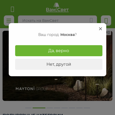
Реклама
Ваш город:
Москва
?
Да, верно
Нет, другой