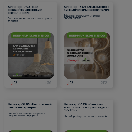
Вебинар 10.08 «Как
Вебинар 18.06 «Знакомство с
создаются авторские
динамическими эффектами»
светильники»
Эффекты, которые оживляют
пространство
Отражение мировых интерьерных
трендов
12
56
12
2112
Вебинар 21.05 «Безопасный
Вебинар 04.06 «Свет без
свет в интерьере»
компромиссов: практикум от
SKYTEK»
Как добиться максимального
визуального комфорта?
Живой разбор световых решений