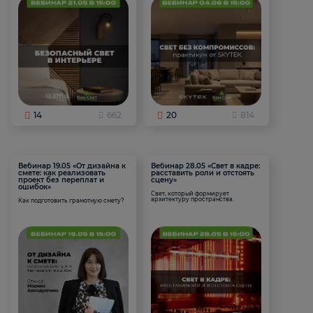
14
662
20
814
Вебинар 19.05 «От дизайна к
Вебинар 28.05 «Свет в кадре:
смете: как реализовать
расставить роли и отстоять
проект без переплат и
сцену»
ошибок»
Свет, который формирует
архитектуру пространства.
Как подготовить грамотную смету?