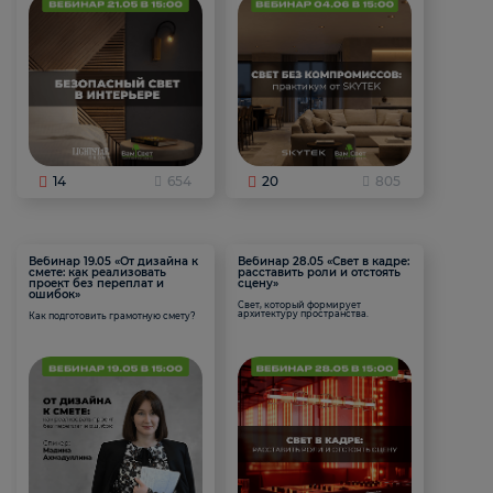
14
654
20
805
Вебинар 19.05 «От дизайна к
Вебинар 28.05 «Свет в кадре:
смете: как реализовать
расставить роли и отстоять
проект без переплат и
сцену»
ошибок»
Свет, который формирует
архитектуру пространства.
Как подготовить грамотную смету?