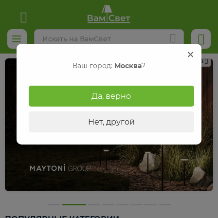
Реклама
Ваш город:
Москва
?
Да, верно
Нет, другой