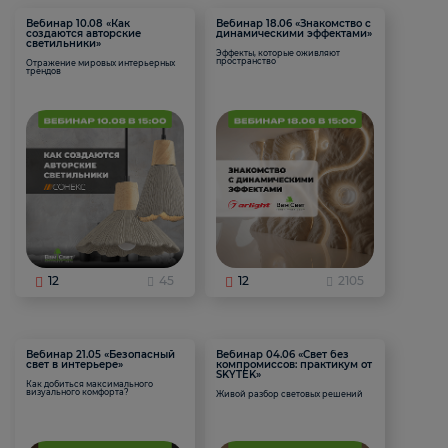
Вебинар 10.08 «Как
Вебинар 18.06 «Знакомство с
создаются авторские
динамическими эффектами»
светильники»
Эффекты, которые оживляют
пространство
Отражение мировых интерьерных
трендов
12
45
12
2105
Вебинар 21.05 «Безопасный
Вебинар 04.06 «Свет без
свет в интерьере»
компромиссов: практикум от
SKYTEK»
Как добиться максимального
визуального комфорта?
Живой разбор световых решений