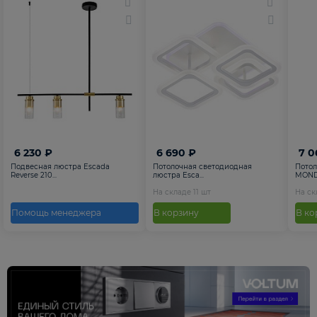
6 230 ₽
6 690 ₽
7 0
Подвесная люстра Escada
Потолочная светодиодная
Потол
Reverse 210...
люстра Esca...
MONDR
На складе
11
шт
На с
Помощь менеджера
В корзину
В ко