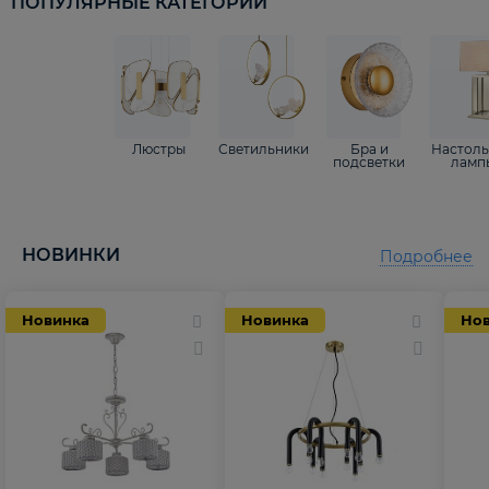
ПОПУЛЯРНЫЕ КАТЕГОРИИ
Люстры
Светильники
Бра и
Настол
подсветки
ламп
НОВИНКИ
Подробнее
Новинка
Новинка
Но