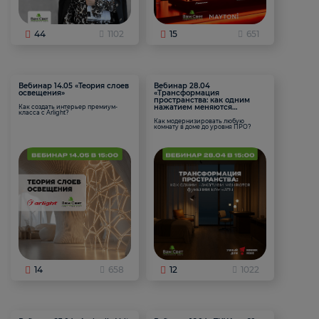
44
1102
15
651
Вебинар 14.05 «Теория слоев
Вебинар 28.04
освещения»
«Трансформация
пространства: как одним
нажатием меняются
Как создать интерьер премиум-
класса с Arlight?
функции комнаты
Как модернизировать любую
комнату в доме до уровня ПРО?
14
658
12
1022