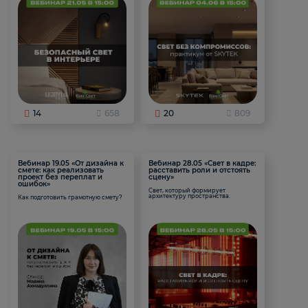
14
658
20
809
Вебинар 19.05 «От дизайна к
Вебинар 28.05 «Свет в кадре:
смете: как реализовать
расставить роли и отстоять
проект без переплат и
сцену»
ошибок»
Свет, который формирует
архитектуру пространства.
Как подготовить грамотную смету?