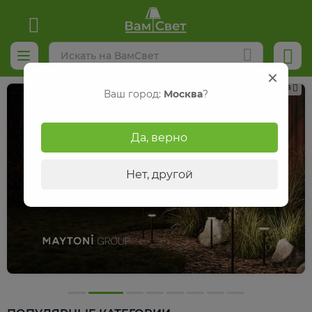
Реклама
Ваш город:
Москва
?
Да, верно
Нет, другой