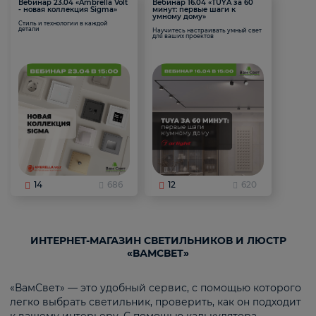
Вебинар 23.04 «Ambrella Volt
Вебинар 16.04 «TUYA за 60
- новая коллекция Sigma»
минут: первые шаги к
умному дому»
Стиль и технологии в каждой
детали
Научитесь настраивать умный свет
для ваших проектов
14
686
12
620
ИНТЕРНЕТ-МАГАЗИН СВЕТИЛЬНИКОВ И ЛЮСТР
«ВАМСВЕТ»
«ВамСвет» — это удобный сервис, с помощью которого
легко выбрать светильник, проверить, как он подходит