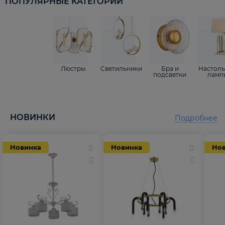
ПОПУЛЯРНЫЕ КАТЕГОРИИ
Люстры
Светильники
Бра и
Настол
подсветки
ламп
НОВИНКИ
Подробнее
Новинка
Новинка
Но