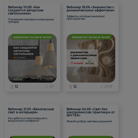
Вебинар 10.08 «Как
Вебинар 18.06 «Знакомство с
создаются авторские
динамическими эффектами»
светильники»
Эффекты, которые оживляют
пространство
Отражение мировых интерьерных
трендов
12
47
12
2109
Вебинар 21.05 «Безопасный
Вебинар 04.06 «Свет без
свет в интерьере»
компромиссов: практикум от
SKYTEK»
Как добиться максимального
визуального комфорта?
Живой разбор световых решений