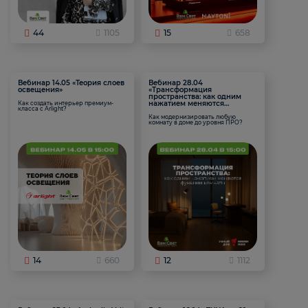
44
1105
15
658
Вебинар 14.05 «Теория слоев
Вебинар 28.04
освещения»
«Трансформация
пространства: как одним
нажатием меняются
Как создать интерьер премиум-
класса с Arlight?
функции комнаты
Как модернизировать любую
комнату в доме до уровня ПРО?
14
660
12
1112