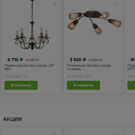
6 710 ₽
3 920 ₽
1
9 587 ₽
5 600 ₽
Подвесная люстра Lussole LSP-
Потолочная люстра Lussole
Подв
9941
Cevedale ...
1077
На складе
1
шт
На складе
1
шт
На 
В корзину
В корзину
АКЦИИ