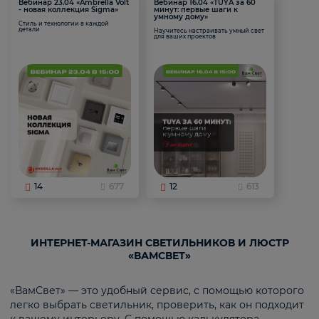
Вебинар 23.04 «Ambrella Volt
Вебинар 16.04 «TUYA за 60
- новая коллекция Sigma»
минут: первые шаги к
умному дому»
Стиль и технологии в каждой
детали
Научитесь настраивать умный свет
для ваших проектов
14
677
12
613
ИНТЕРНЕТ-МАГАЗИН СВЕТИЛЬНИКОВ И ЛЮСТР
«ВАМСВЕТ»
«ВамСвет» — это удобный сервис, с помощью которого
легко выбрать светильник, проверить, как он подходит