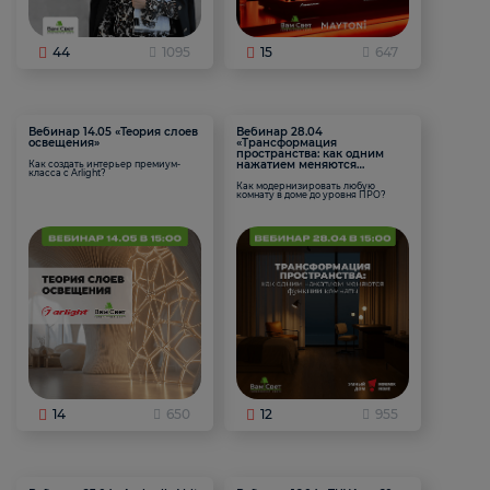
44
1095
15
647
Вебинар 14.05 «Теория слоев
Вебинар 28.04
освещения»
«Трансформация
пространства: как одним
нажатием меняются
Как создать интерьер премиум-
класса с Arlight?
функции комнаты
Как модернизировать любую
комнату в доме до уровня ПРО?
14
650
12
955