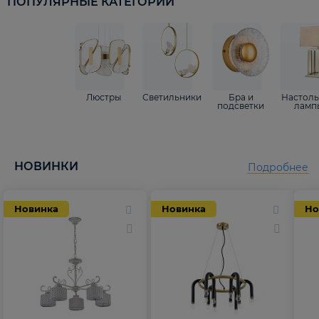
ПОПУЛЯРНЫЕ КАТЕГОРИИ
Люстры
Светильники
Бра и
Настол
подсветки
ламп
НОВИНКИ
Подробнее
Новинка
Новинка
Но