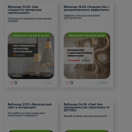
Вебинар 10.08 «Как
Вебинар 18.06 «Знакомство с
создаются авторские
динамическими эффектами»
светильники»
Эффекты, которые оживляют
пространство
Отражение мировых интерьерных
трендов
12
42
12
2099
Вебинар 21.05 «Безопасный
Вебинар 04.06 «Свет без
свет в интерьере»
компромиссов: практикум от
SKYTEK»
Как добиться максимального
визуального комфорта?
Живой разбор световых решений