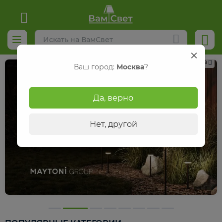
Реклама
Ваш город:
Москва
?
Да, верно
Нет, другой