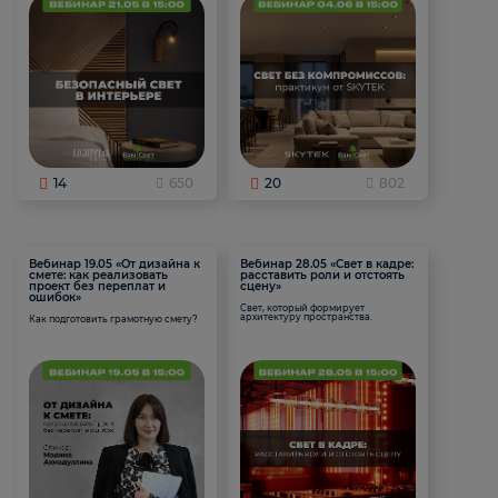
14
650
20
802
Вебинар 19.05 «От дизайна к
Вебинар 28.05 «Свет в кадре:
смете: как реализовать
расставить роли и отстоять
проект без переплат и
сцену»
ошибок»
Свет, который формирует
архитектуру пространства.
Как подготовить грамотную смету?