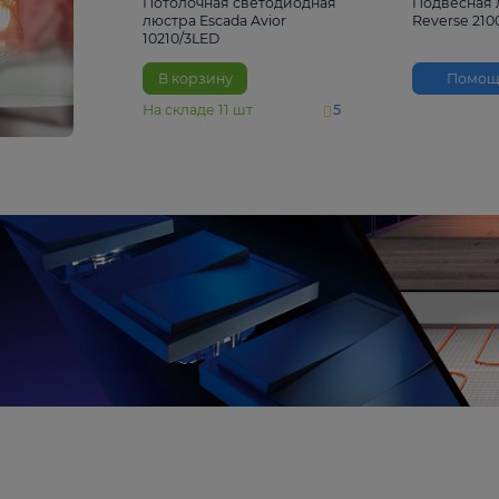
4 810 ₽
Потолочная светодиодная
люстра Escada Avior
10210/3LED
В корзину
На складе
11
шт
5