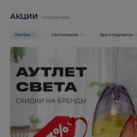
6 710 ₽
3 920 ₽
9 587 ₽
Подвесная люстра Lussole LSP-
Потолочная 
9941
Cevedale LSQ
В корзину
В корзину
На складе
1
шт
На складе
1
ш
АКЦИИ
Смотреть все
Люстры
30
Светильники
30
Бра и под