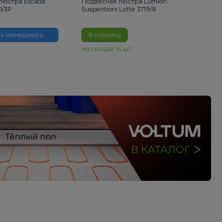
33%
6 230 ₽
4 490 ₽
6 680 
Подвесная люстра Escada
Подвесная люстра L
Reverse 2100/3P
Suspentioni Lotte 371
Помощь менеджера
В корзину
На складе
14
шт