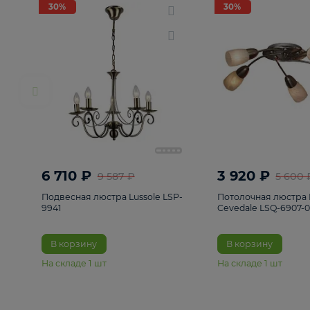
РАСПРОДАЖА
Смотреть все
Люстры
82
Светильники
222
Бра и под
30%
30%