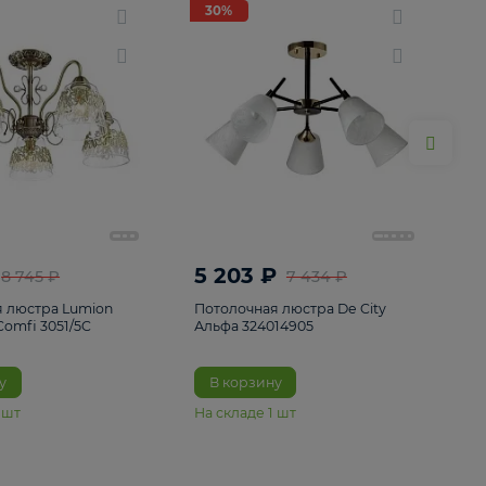
ие
8
30%
30%