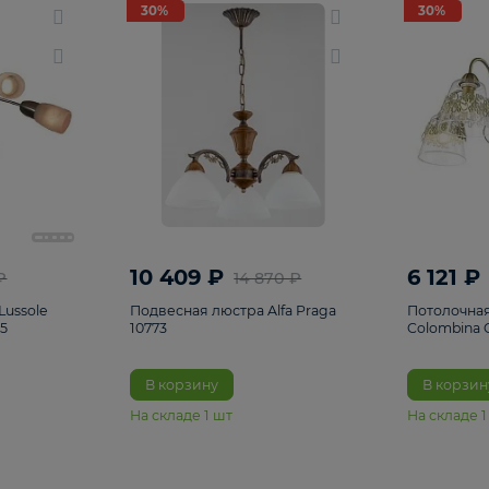
светки
96
Настольные лампы
5
Комплектующ
30%