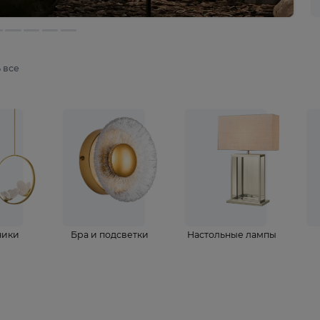
мотреть все
ветильники
Бра и подсветки
Настольные 