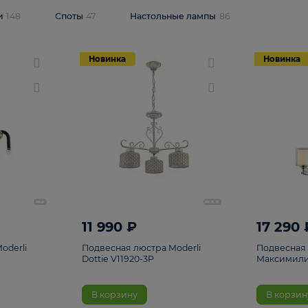
одсветки
148
Споты
47
Настольные лампы
86
Новинка