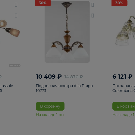
светки
96
Настольные лампы
5
Комплектующ
30%