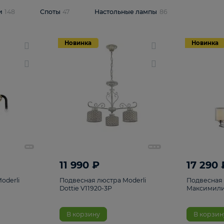
одсветки
148
Споты
47
Настольные лампы
86
Новинка