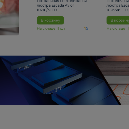
4 810 ₽
Потолочная светодиодная
люстра Escada Avior
10210/3LED
В корзину
На складе
11
шт
5