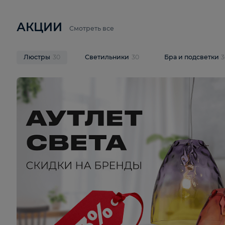
6 710 ₽
3 920 ₽
9 587 ₽
Подвесная люстра Lussole LSP-
Потолочная 
9941
Cevedale LSQ
В корзину
В корзину
На складе
1
шт
На складе
1
ш
АКЦИИ
Смотреть все
Люстры
30
Светильники
30
Бра и под