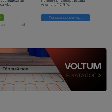
6 500 ₽
3 530 ₽
Потолочная светодиодная
Потолочная люстра 
люстра Escada Alcor
Anemone 1121/3PL
10266/6LED
В корзину
Помощь менед
На складе
11
шт
5