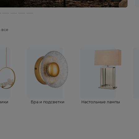
мотреть все
ветильники
Бра и подсветки
Настольные 