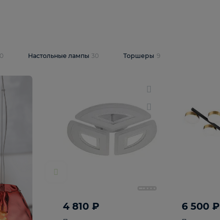
10 409 ₽
5 600 ₽
14 870 ₽
люстра Lussole
Подвесная люстра Alfa Praga
-6907-05
10773
В корзину
т
На складе
1
шт
светки
30
Настольные лампы
30
Торшеры
9