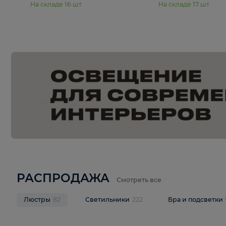
15 990 ₽
19 990 ₽
Подвесная люстра Moderli
Подвесная л
Dottie V11921-5P
Mireil V11914-
В корзину
В корзину
На складе
16
шт
На складе
17