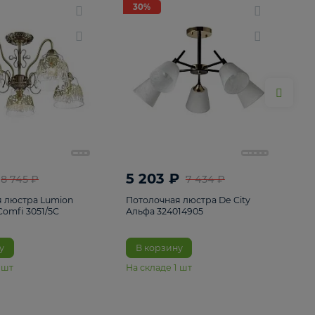
ие
8
30%
30%