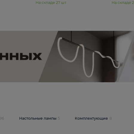
11 990 ₽
юстра Moderli
Подвесная люстра Moderli
12P
Dottie V11920-3P
В корзину
шт
На складе
27
шт