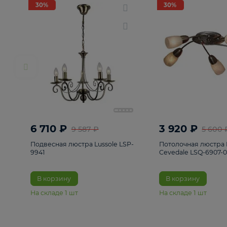
РАСПРОДАЖА
Смотреть все
Люстры
82
Светильники
222
Бра и под
30%
30%