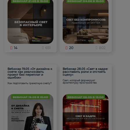
14
651
20
802
Вебинар 19.05 «От дизайна к
Вебинар 28.05 «Свет в кадре:
смете: как реализовать
расставить роли и отстоять
проект без переплат и
сцену»
ошибок»
Свет, который формирует
архитектуру пространства.
Как подготовить грамотную смету?