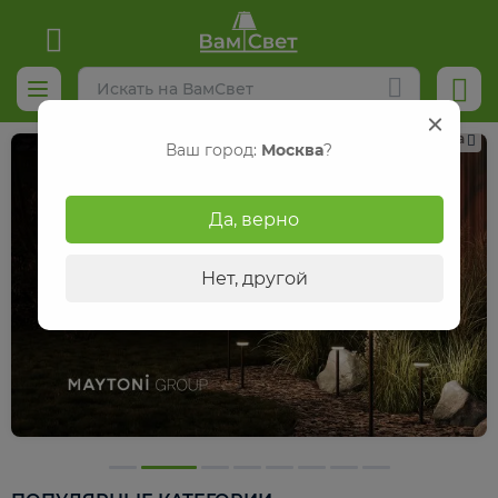
Реклама
Ваш город:
Москва
?
Да, верно
Нет, другой