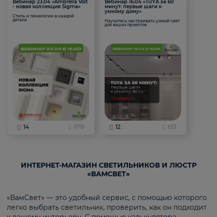
Вебинар 23.04 «Ambrella Volt
Вебинар 16.04 «TUYA за 60
- новая коллекция Sigma»
минут: первые шаги к
умному дому»
Стиль и технологии в каждой
детали
Научитесь настраивать умный свет
для ваших проектов
14
678
12
613
ИНТЕРНЕТ-МАГАЗИН СВЕТИЛЬНИКОВ И ЛЮСТР
«ВАМСВЕТ»
«ВамСвет» — это удобный сервис, с помощью которого
легко выбрать светильник, проверить, как он подходит