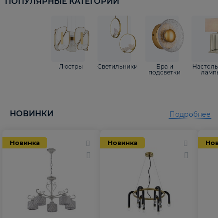
ПОПУЛЯРНЫЕ КАТЕГОРИИ
Люстры
Светильники
Бра и
Настол
подсветки
ламп
НОВИНКИ
Подробнее
Новинка
Новинка
Но