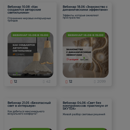
Вебинар 10.08 «Как
Вебинар 18.06 «Знакомство с
создаются авторские
динамическими эффектами»
светильники»
Эффекты, которые оживляют
пространство
Отражение мировых интерьерных
трендов
12
42
12
2099
Вебинар 21.05 «Безопасный
Вебинар 04.06 «Свет без
свет в интерьере»
компромиссов: практикум от
SKYTEK»
Как добиться максимального
визуального комфорта?
Живой разбор световых решений