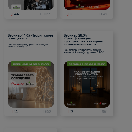
44
1095
15
647
Вебинар 14.05 «Теория слоев
Вебинар 28.04
освещения»
«Трансформация
пространства: как одним
нажатием меняются
Как создать интерьер премиум-
класса с Arlight?
функции комнаты
Как модернизировать любую
комнату в доме до уровня ПРО?
14
652
12
961