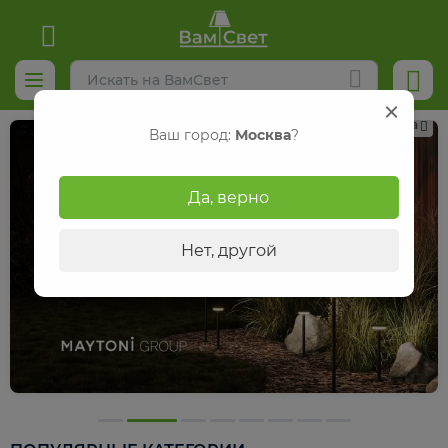
Реклама
Ваш город:
Москва
?
Да, верно
Нет, другой