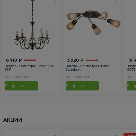
6 710 ₽
3 920 ₽
10 
9 587 ₽
5 600 ₽
Подвесная люстра Lussole LSP-
Потолочная люстра Lussole
Подве
9941
Cevedale ...
10773
На складе
1
шт
На складе
1
шт
На с
В корзину
В корзину
В ко
АКЦИИ