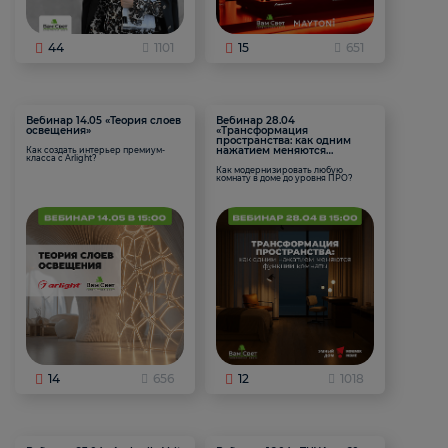
44
1101
15
651
Вебинар 14.05 «Теория слоев
Вебинар 28.04
освещения»
«Трансформация
пространства: как одним
нажатием меняются
Как создать интерьер премиум-
класса с Arlight?
функции комнаты
Как модернизировать любую
комнату в доме до уровня ПРО?
14
656
12
1018