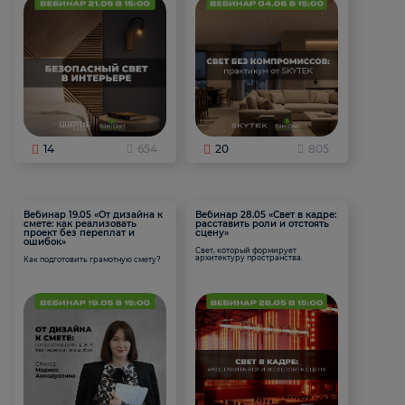
14
654
20
805
Вебинар 19.05 «От дизайна к
Вебинар 28.05 «Свет в кадре:
смете: как реализовать
расставить роли и отстоять
проект без переплат и
сцену»
ошибок»
Свет, который формирует
архитектуру пространства.
Как подготовить грамотную смету?