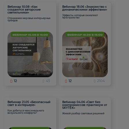
Вебинар 10.08 «Как
Вебинар 18.06 «Знакомство с
создаются авторские
динамическими эффектами»
светильники»
Эффекты, которые оживляют
пространство
Отражение мировых интерьерных
трендов
12
45
12
2104
Вебинар 21.05 «Безопасный
Вебинар 04.06 «Свет без
свет в интерьере»
компромиссов: практикум от
SKYTEK»
Как добиться максимального
визуального комфорта?
Живой разбор световых решений