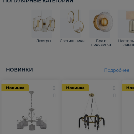
ПОПУЛЯРНЫЕ КАТЕГОРИИ
Люстры
Светильники
Бра и
Настол
подсветки
ламп
НОВИНКИ
Подробнее
Новинка
Новинка
Но