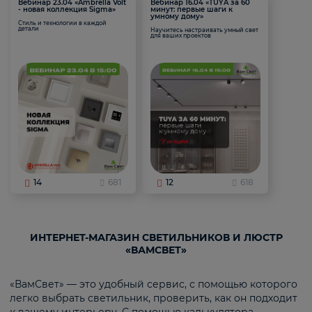
Вебинар 23.04 «Ambrella Volt
Вебинар 16.04 «TUYA за 60
- новая коллекция Sigma»
минут: первые шаги к
умному дому»
Стиль и технологии в каждой
детали
Научитесь настраивать умный свет
для ваших проектов
14
681
12
618
ИНТЕРНЕТ-МАГАЗИН СВЕТИЛЬНИКОВ И ЛЮСТР
«ВАМСВЕТ»
«ВамСвет» — это удобный сервис, с помощью которого
легко выбрать светильник, проверить, как он подходит