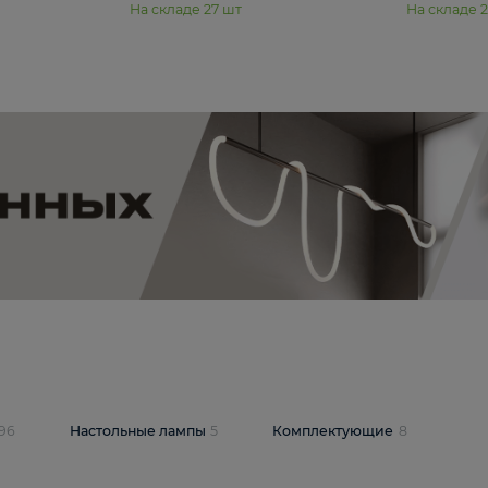
11 990 ₽
юстра Moderli
Подвесная люстра Moderli
12P
Dottie V11920-3P
В корзину
шт
На складе
27
шт