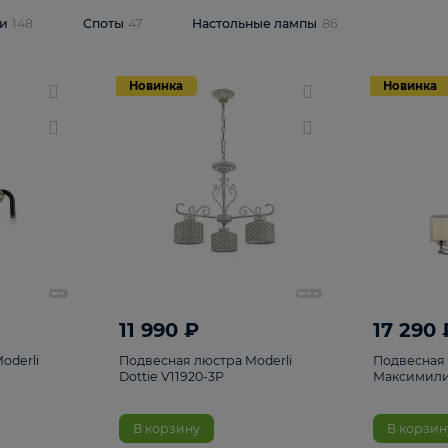
одсветки
148
Споты
47
Настольные лампы
86
Новинка