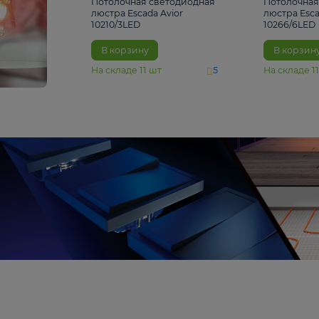
4 810 ₽
Потолочная светодиодная
люстра Escada Avior
10210/3LED
В корзину
На складе
11
шт
5