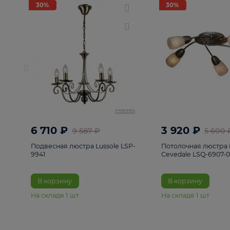
РАСПРОДАЖА
Смотреть все
Люстры
82
Светильники
222
Бра и под
30%
30%