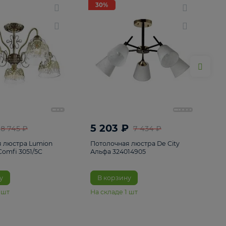
ие
8
30%
30%