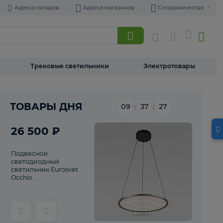
Адреса складов
Адреса магазинов
Торшеры
Трековые светильники
Э
Реклама
ТОВАРЫ ДНЯ
09
:
37
26 500 ₽
Подвесной
светодиодный
светильник Eurosvet
Occhio ...