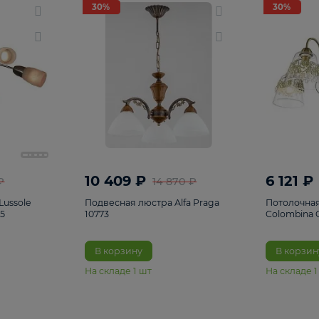
светки
96
Настольные лампы
5
Комплектующ
30%