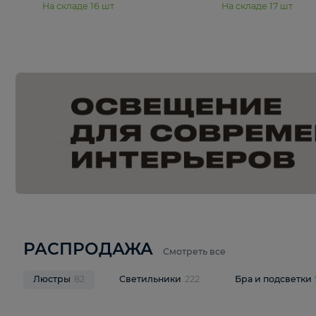
15 990 ₽
19 990 ₽
Подвесная люстра Moderli
Подвесная л
Dottie V11921-5P
Mireil V11914-
В корзину
В корзину
На складе
16
шт
На складе
17