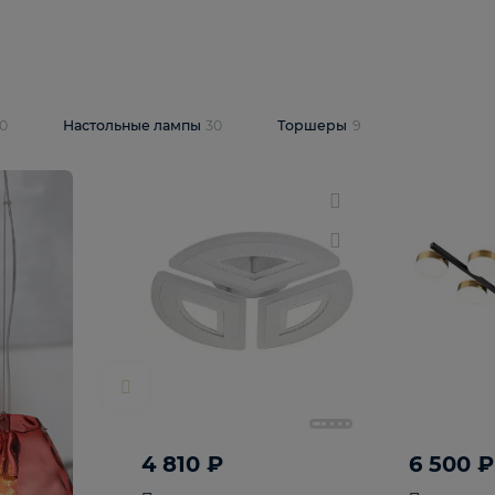
10 409 ₽
5 600 ₽
14 870 ₽
люстра Lussole
Подвесная люстра Alfa Praga
-6907-05
10773
В корзину
т
На складе
1
шт
светки
30
Настольные лампы
30
Торшеры
9