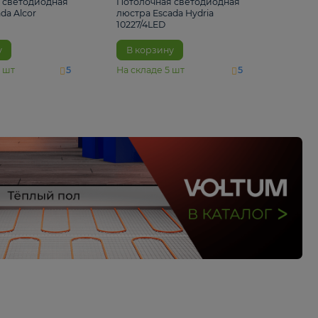
6 500 ₽
5 520 ₽
Потолочная светодиодная
Потолочная светод
люстра Escada Alcor
люстра Escada Hydri
10266/6LED
10227/4LED
В корзину
В корзину
На складе
11
шт
На складе
5
шт
5