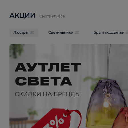
6 710 ₽
3 920 ₽
9 587 ₽
Подвесная люстра Lussole LSP-
Потолочная 
9941
Cevedale LSQ
В корзину
В корзину
На складе
1
шт
На складе
1
ш
АКЦИИ
Смотреть все
Люстры
30
Светильники
30
Бра и под