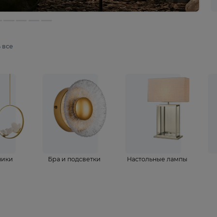
мотреть все
ветильники
Бра и подсветки
Настольные 