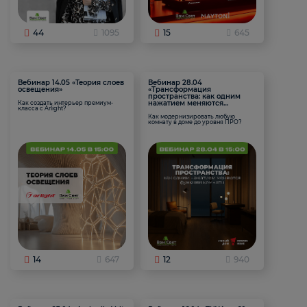
44
1095
15
645
Вебинар 14.05 «Теория слоев
Вебинар 28.04
освещения»
«Трансформация
пространства: как одним
нажатием меняются
Как создать интерьер премиум-
класса с Arlight?
функции комнаты
Как модернизировать любую
комнату в доме до уровня ПРО?
14
647
12
940