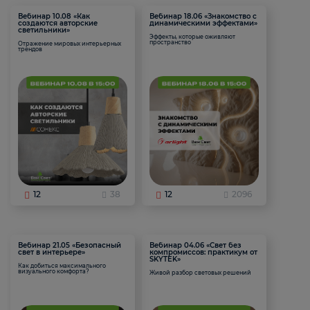
Вебинар 10.08 «Как
Вебинар 18.06 «Знакомство с
создаются авторские
динамическими эффектами»
светильники»
Эффекты, которые оживляют
пространство
Отражение мировых интерьерных
трендов
12
38
12
2096
Вебинар 21.05 «Безопасный
Вебинар 04.06 «Свет без
свет в интерьере»
компромиссов: практикум от
SKYTEK»
Как добиться максимального
визуального комфорта?
Живой разбор световых решений