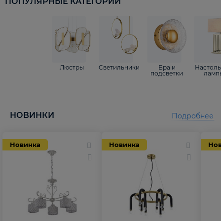
ПОПУЛЯРНЫЕ КАТЕГОРИИ
Люстры
Светильники
Бра и
Настол
подсветки
ламп
НОВИНКИ
Подробнее
Новинка
Новинка
Но