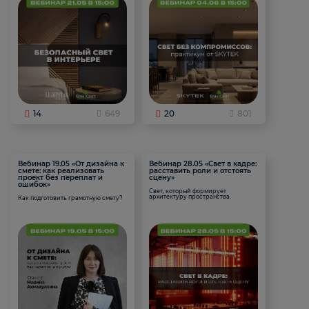
14
649
20
801
Вебинар 19.05 «От дизайна к
Вебинар 28.05 «Свет в кадре:
смете: как реализовать
расставить роли и отстоять
проект без переплат и
сцену»
ошибок»
Свет, который формирует
архитектуру пространства.
Как подготовить грамотную смету?