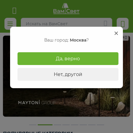
Реклама
Ваш город:
Москва
?
Да, верно
Нет, другой