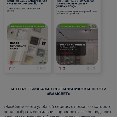
Вебинар 23.04 «Ambrella Volt
Вебинар 16.04 «TUYA за 60
- новая коллекция Sigma»
минут: первые шаги к
умному дому»
Стиль и технологии в каждой
детали
Научитесь настраивать умный свет
для ваших проектов
14
676
12
612
ИНТЕРНЕТ-МАГАЗИН СВЕТИЛЬНИКОВ И ЛЮСТР
«ВАМСВЕТ»
«ВамСвет» — это удобный сервис, с помощью которого
легко выбрать светильник, проверить, как он подходит