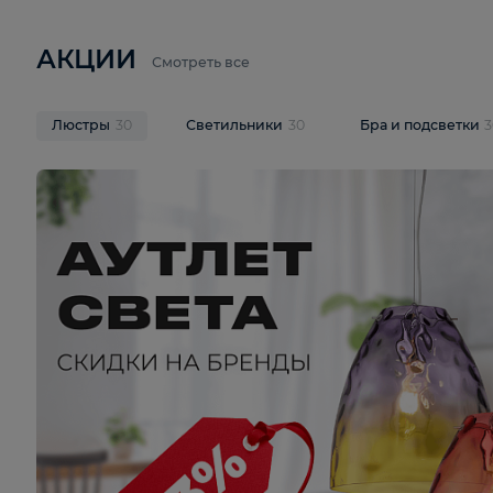
6 710 ₽
3 920 ₽
9 587 ₽
Подвесная люстра Lussole LSP-
Потолочная 
9941
Cevedale LSQ
В корзину
В корзину
На складе
1
шт
На складе
1
ш
АКЦИИ
Смотреть все
Люстры
30
Светильники
30
Бра и под