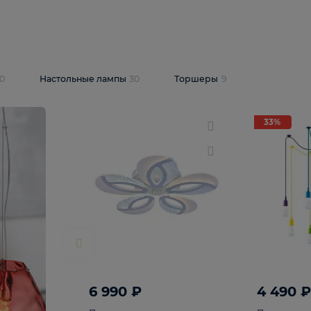
10 409 ₽
5 600 ₽
14 870 ₽
люстра Lussole
Подвесная люстра Alfa Praga
-6907-05
10773
В корзину
т
На складе
1
шт
светки
30
Настольные лампы
30
Торшеры
9