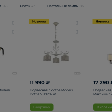
одсветки
148
Споты
47
Настольные лампы
86
Новинка