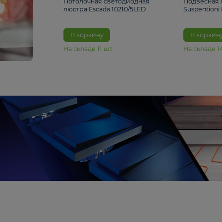
6 990 ₽
Потолочная светодиодная
люстра Escada 10210/5LED
В корзину
На складе
11
шт