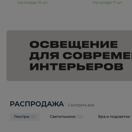
15 990 ₽
19 990 ₽
Подвесная люстра Moderli
Подвесная л
Dottie V11921-5P
Mireil V11914-
В корзину
В корзину
На складе
16
шт
На складе
17