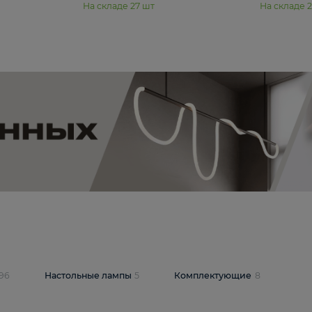
11 990 ₽
юстра Moderli
Подвесная люстра Moderli
12P
Dottie V11920-3P
В корзину
шт
На складе
27
шт