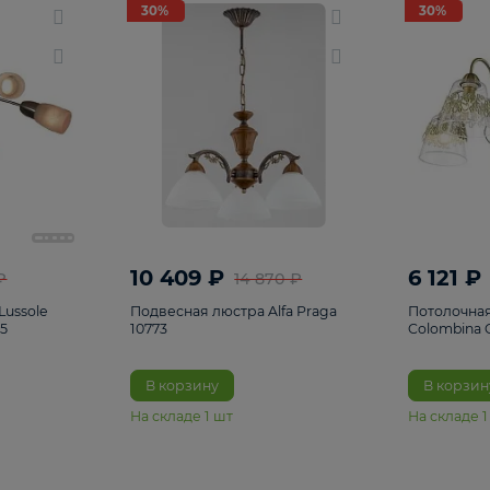
светки
96
Настольные лампы
5
Комплектующ
30%