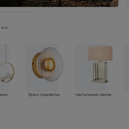
мотреть все
ветильники
Бра и подсветки
Настольные 