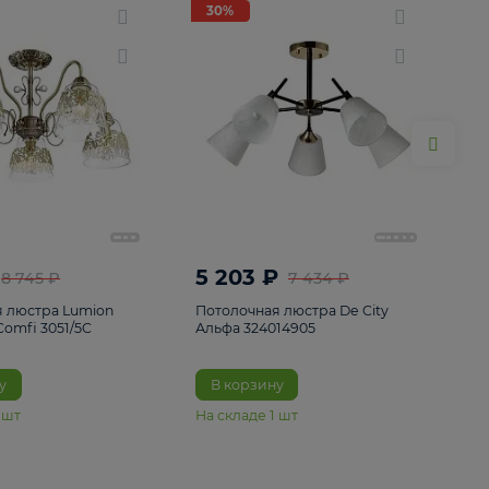
ие
8
30%
30%