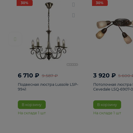
РАСПРОДАЖА
Смотреть все
Люстры
82
Светильники
222
Бра и под
30%
30%