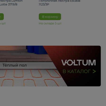
33%
4 490 ₽
5 070 ₽
6 680 ₽
Подвесная люстра Lumion
Потолочная люстра 
Suspentioni Lotte 3719/8
1123/3P
В корзину
В корзину
На складе
14
шт
На складе
5
шт