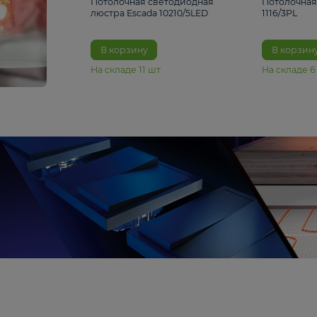
6 990 ₽
Потолочная светодиодная
люстра Escada 10210/5LED
В корзину
На складе
11
шт