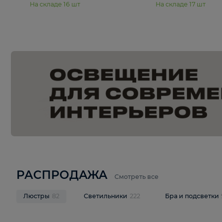
15 990 ₽
19 990 ₽
Подвесная люстра Moderli
Подвесная л
Dottie V11921-5P
Mireil V11914-
В корзину
В корзину
На складе
16
шт
На складе
17