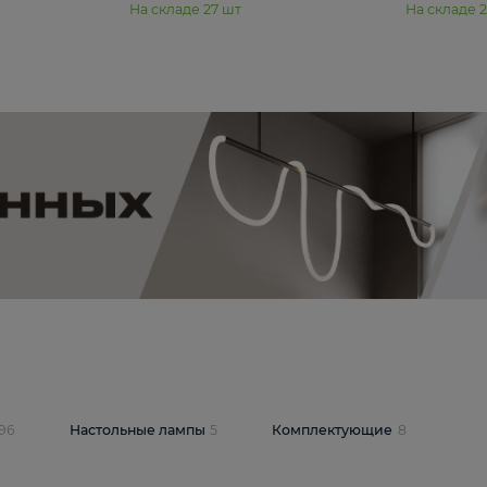
11 990 ₽
юстра Moderli
Подвесная люстра Moderli
12P
Dottie V11920-3P
В корзину
шт
На складе
27
шт