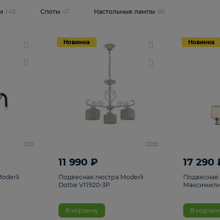
одсветки
148
Споты
47
Настольные лампы
86
Новинка