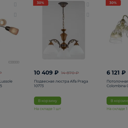
светки
96
Настольные лампы
5
Комплектующ
30%