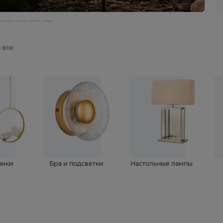
мотреть все
ветильники
Бра и подсветки
Настольные 