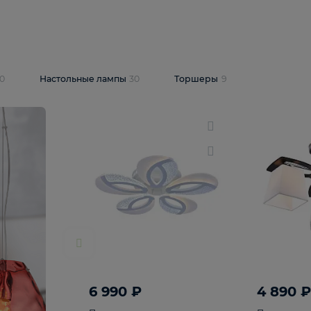
10 409 ₽
5 600 ₽
14 870 ₽
люстра Lussole
Подвесная люстра Alfa Praga
-6907-05
10773
В корзину
т
На складе
1
шт
светки
30
Настольные лампы
30
Торшеры
9