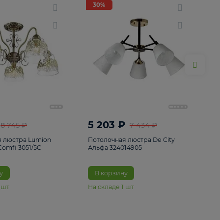
ие
8
30%
30%