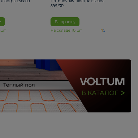
4 890 ₽
6 430 ₽
Потолочная люстра Escada
Потолочная люстра 
1116/3PL
599/3P
В корзину
В корзину
На складе
6
шт
На складе
10
шт