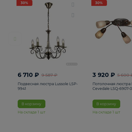
РАСПРОДАЖА
Смотреть все
Люстры
82
Светильники
222
Бра и под
30%
30%