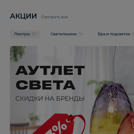
6 710 ₽
3 920 ₽
9 587 ₽
Подвесная люстра Lussole LSP-
Потолочная 
9941
Cevedale LSQ
В корзину
В корзину
На складе
1
шт
На складе
1
ш
АКЦИИ
Смотреть все
Люстры
30
Светильники
30
Бра и под