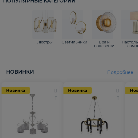
ПОПУЛЯРНЫЕ КАТЕГОРИИ
Люстры
Светильники
Бра и
Настол
подсветки
ламп
НОВИНКИ
Подробнее
Новинка
Новинка
Но