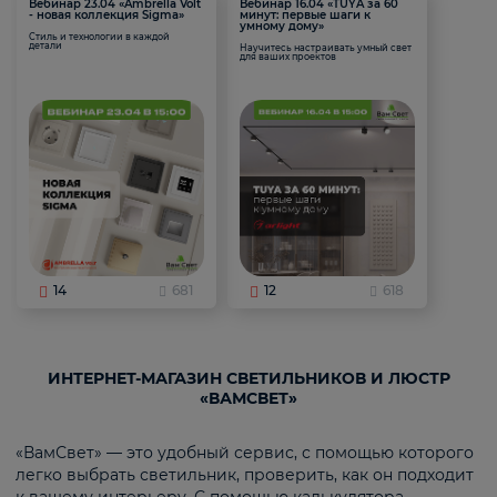
Вебинар 23.04 «Ambrella Volt
Вебинар 16.04 «TUYA за 60
- новая коллекция Sigma»
минут: первые шаги к
умному дому»
Стиль и технологии в каждой
детали
Научитесь настраивать умный свет
для ваших проектов
14
681
12
618
ИНТЕРНЕТ-МАГАЗИН СВЕТИЛЬНИКОВ И ЛЮСТР
«ВАМСВЕТ»
«ВамСвет» — это удобный сервис, с помощью которого
легко выбрать светильник, проверить, как он подходит