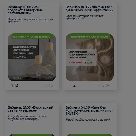
Вебинар 10.08 «Как
Вебинар 18.06 «Знакомство с
создаются авторские
динамическими эффектами»
светильники»
Эффекты, которые оживляют
пространство
Отражение мировых интерьерных
трендов
12
45
12
2104
Вебинар 21.05 «Безопасный
Вебинар 04.06 «Свет без
свет в интерьере»
компромиссов: практикум от
SKYTEK»
Как добиться максимального
визуального комфорта?
Живой разбор световых решений