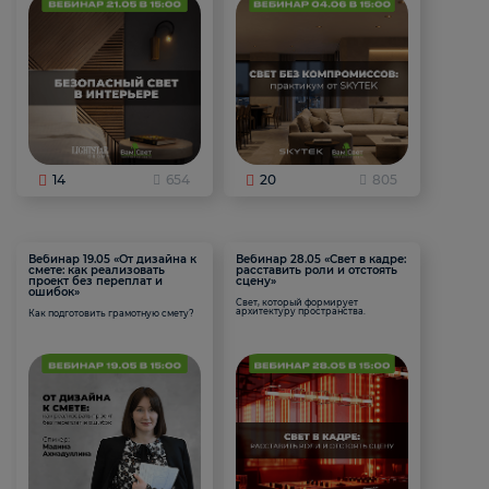
14
654
20
805
Вебинар 19.05 «От дизайна к
Вебинар 28.05 «Свет в кадре:
смете: как реализовать
расставить роли и отстоять
проект без переплат и
сцену»
ошибок»
Свет, который формирует
архитектуру пространства.
Как подготовить грамотную смету?