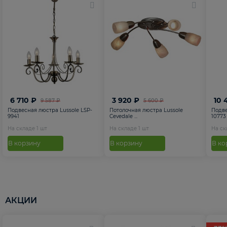
6 710 ₽
3 920 ₽
10 
9 587 ₽
5 600 ₽
Подвесная люстра Lussole LSP-
Потолочная люстра Lussole
Подве
9941
Cevedale ...
10773
На складе
1
шт
На складе
1
шт
На с
В корзину
В корзину
В ко
АКЦИИ