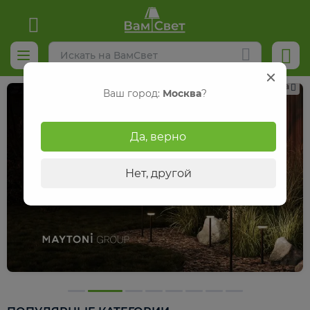
Реклама
Ваш город:
Москва
?
Да, верно
Нет, другой