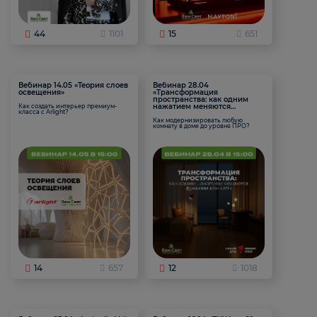
44
1101
15
651
Вебинар 14.05 «Теория слоев
Вебинар 28.04
освещения»
«Трансформация
пространства: как одним
нажатием меняются
Как создать интерьер премиум-
класса с Arlight?
функции комнаты
Как модернизировать любую
комнату в доме до уровня ПРО?
14
657
12
1018