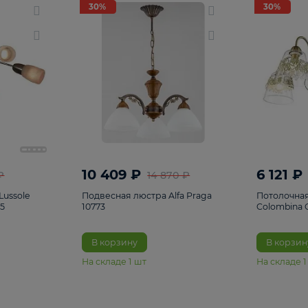
светки
96
Настольные лампы
5
Комплектующ
30%