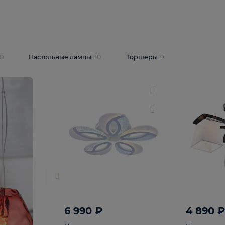
10 409 ₽
5 600 ₽
14 870 ₽
люстра Lussole
Подвесная люстра Alfa Praga
-6907-05
10773
В корзину
т
На складе
1
шт
светки
30
Настольные лампы
30
Торшеры
9