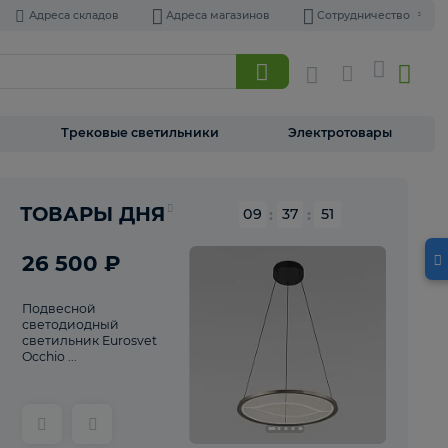
Адреса складов
Адреса магазинов
Торшеры
Трековые светильники
Э
Реклама
ТОВАРЫ ДНЯ
09
:
37
26 500 ₽
Подвесной
светодиодный
светильник Eurosvet
Occhio ...