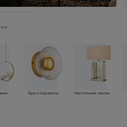
мотреть все
ветильники
Бра и подсветки
Настольные 