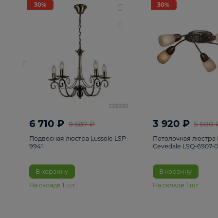
РАСПРОДАЖА
Смотреть все
Люстры
82
Светильники
222
Бра и под
30%
30%