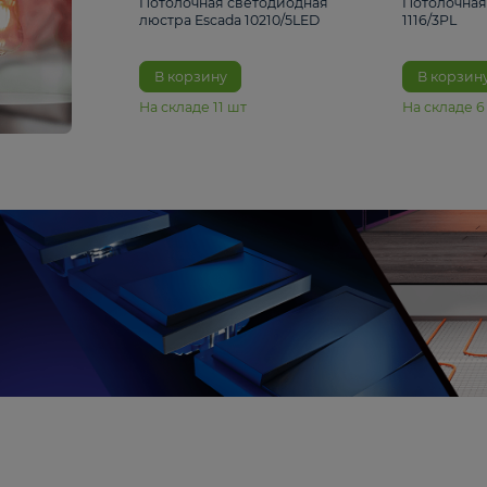
6 990 ₽
Потолочная светодиодная
люстра Escada 10210/5LED
В корзину
На складе
11
шт