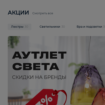
6 710 ₽
3 920 ₽
9 587 ₽
Подвесная люстра Lussole LSP-
Потолочная 
9941
Cevedale LSQ
В корзину
В корзину
На складе
1
шт
На складе
1
ш
АКЦИИ
Смотреть все
Люстры
30
Светильники
30
Бра и под