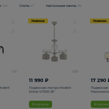
одсветки
148
Споты
47
Настольные лампы
86
Новинка