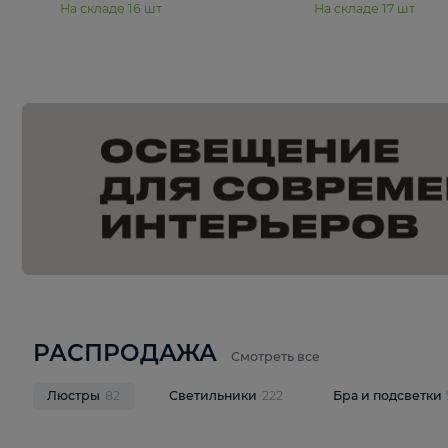
15 990 ₽
19 990 ₽
Подвесная люстра Moderli
Подвесная л
Dottie V11921-5P
Mireil V11914-
В корзину
В корзину
На складе
16
шт
На складе
17