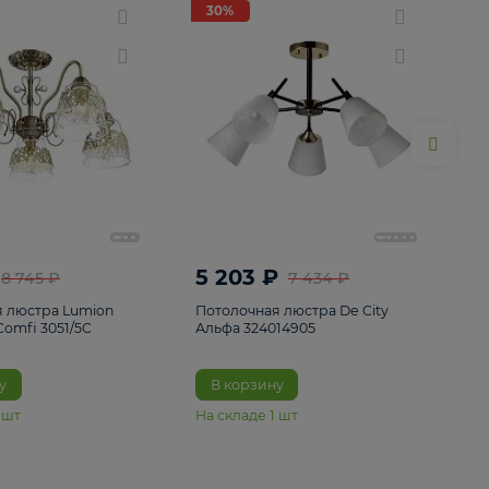
ие
8
30%
30%