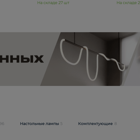
11 990 ₽
юстра Moderli
Подвесная люстра Moderli
12P
Dottie V11920-3P
В корзину
шт
На складе
27
шт