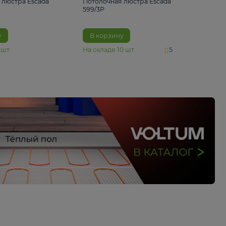
4 890 ₽
6 430 ₽
Потолочная люстра Escada
Потолочная люстра 
1116/3PL
599/3P
В корзину
В корзину
На складе
6
шт
На складе
10
шт