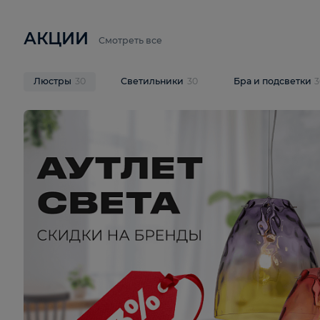
6 710 ₽
3 920 ₽
9 587 ₽
Подвесная люстра Lussole LSP-
Потолочная 
9941
Cevedale LSQ
В корзину
В корзину
На складе
1
шт
На складе
1
ш
АКЦИИ
Смотреть все
Люстры
30
Светильники
30
Бра и под