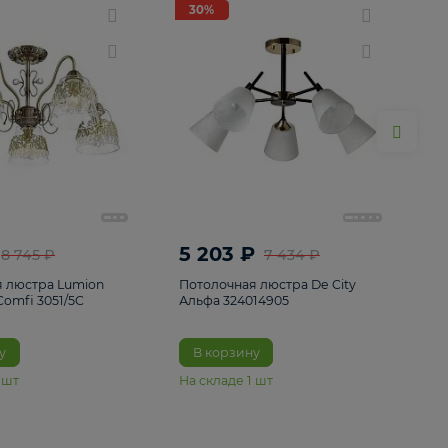
ие
8
30%
30%