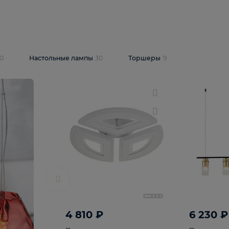
10 409 ₽
5 600 ₽
14 870 ₽
люстра Lussole
Подвесная люстра Alfa Praga
-6907-05
10773
В корзину
т
На складе
1
шт
светки
30
Настольные лампы
30
Торшеры
9