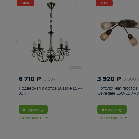
РАСПРОДАЖА
Смотреть все
Люстры
82
Светильники
222
Бра и под
30%
30%