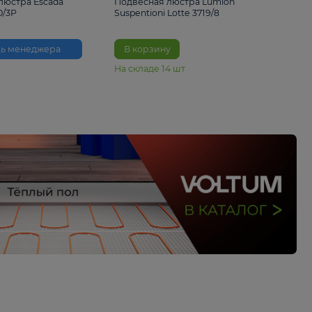
33%
6 230 ₽
4 490 ₽
6 680 
Подвесная люстра Escada
Подвесная люстра L
Reverse 2100/3P
Suspentioni Lotte 371
Помощь менеджера
В корзину
На складе
14
шт