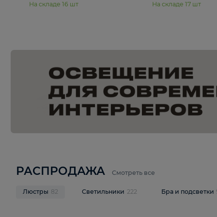
15 990 ₽
19 990 ₽
Подвесная люстра Moderli
Подвесная л
Dottie V11921-5P
Mireil V11914-
В корзину
В корзину
На складе
16
шт
На складе
17