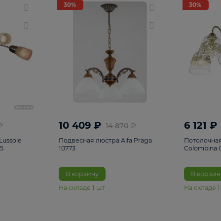
светки
96
Настольные лампы
5
Комплектующ
30%