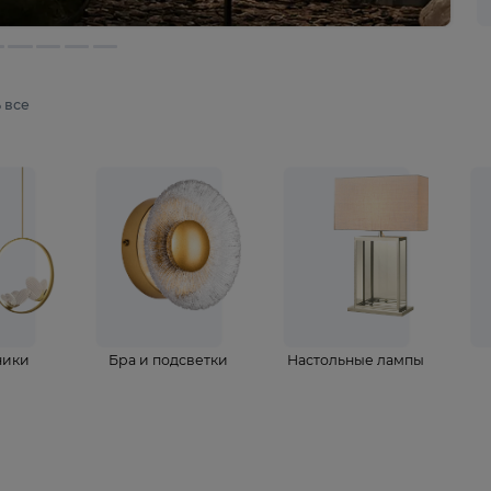
мотреть все
ветильники
Бра и подсветки
Настольные 