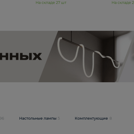
11 990 ₽
юстра Moderli
Подвесная люстра Moderli
12P
Dottie V11920-3P
В корзину
шт
На складе
27
шт