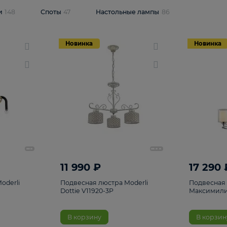
одсветки
148
Споты
47
Настольные лампы
86
Новинка