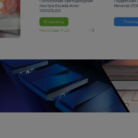
4 810 ₽
Потолочная светодиодная
люстра Escada Avior
10210/3LED
В корзину
На складе
11
шт
5