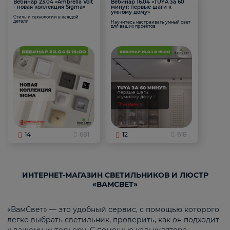
Вебинар 23.04 «Ambrella Volt
Вебинар 16.04 «TUYA за 60
- новая коллекция Sigma»
минут: первые шаги к
умному дому»
Стиль и технологии в каждой
детали
Научитесь настраивать умный свет
для ваших проектов
14
681
12
618
ИНТЕРНЕТ-МАГАЗИН СВЕТИЛЬНИКОВ И ЛЮСТР
«ВАМСВЕТ»
«ВамСвет» — это удобный сервис, с помощью которого
легко выбрать светильник, проверить, как он подходит