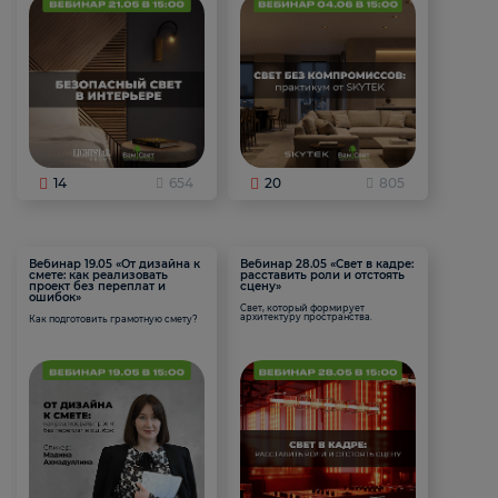
14
654
20
805
Вебинар 19.05 «От дизайна к
Вебинар 28.05 «Свет в кадре:
смете: как реализовать
расставить роли и отстоять
проект без переплат и
сцену»
ошибок»
Свет, который формирует
архитектуру пространства.
Как подготовить грамотную смету?