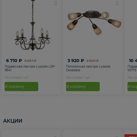
6 710 ₽
3 920 ₽
10 
9 587 ₽
5 600 ₽
Подвесная люстра Lussole LSP-
Потолочная люстра Lussole
Подве
9941
Cevedale ...
10773
На складе
1
шт
На складе
1
шт
На с
В корзину
В корзину
В ко
АКЦИИ