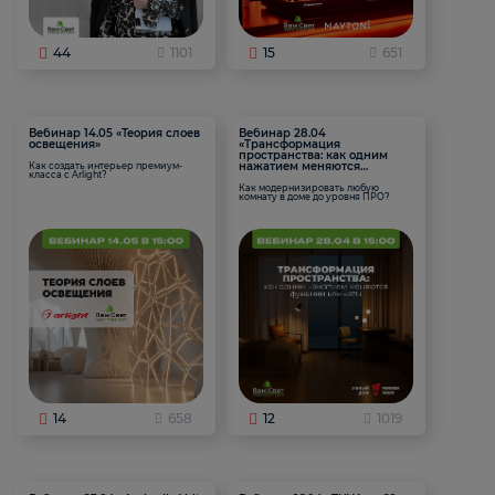
44
1101
15
651
Вебинар 14.05 «Теория слоев
Вебинар 28.04
освещения»
«Трансформация
пространства: как одним
нажатием меняются
Как создать интерьер премиум-
класса с Arlight?
функции комнаты
Как модернизировать любую
комнату в доме до уровня ПРО?
14
658
12
1019