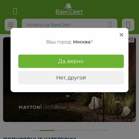
Реклама
Ваш город:
Москва
?
Да, верно
Нет, другой