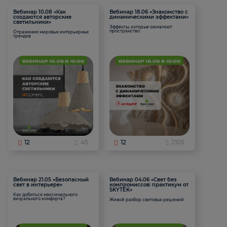
Вебинар 10.08 «Как
Вебинар 18.06 «Знакомство с
создаются авторские
динамическими эффектами»
светильники»
Эффекты, которые оживляют
пространство
Отражение мировых интерьерных
трендов
12
45
12
2105
Вебинар 21.05 «Безопасный
Вебинар 04.06 «Свет без
свет в интерьере»
компромиссов: практикум от
SKYTEK»
Как добиться максимального
визуального комфорта?
Живой разбор световых решений