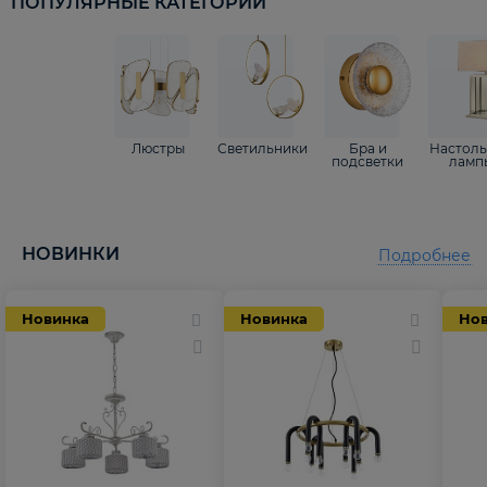
ПОПУЛЯРНЫЕ КАТЕГОРИИ
Люстры
Светильники
Бра и
Настол
подсветки
ламп
НОВИНКИ
Подробнее
Новинка
Новинка
Но