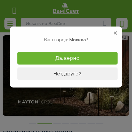
Реклама
Ваш город:
Москва
?
Да, верно
Нет, другой