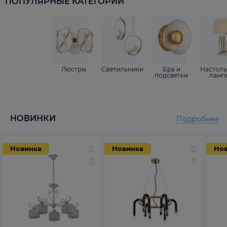
ПОПУЛЯРНЫЕ КАТЕГОРИИ
Люстры
Светильники
Бра и
Настол
подсветки
ламп
НОВИНКИ
Подробнее
Новинка
Новинка
Но