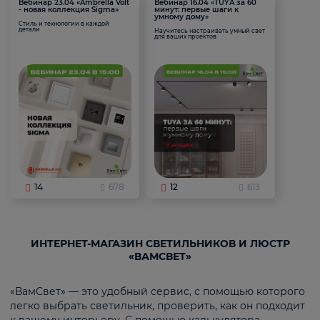
Вебинар 23.04 «Ambrella Volt
Вебинар 16.04 «TUYA за 60
- новая коллекция Sigma»
минут: первые шаги к
умному дому»
Стиль и технологии в каждой
детали
Научитесь настраивать умный свет
для ваших проектов
14
678
12
613
ИНТЕРНЕТ-МАГАЗИН СВЕТИЛЬНИКОВ И ЛЮСТР
«ВАМСВЕТ»
«ВамСвет» — это удобный сервис, с помощью которого
легко выбрать светильник, проверить, как он подходит