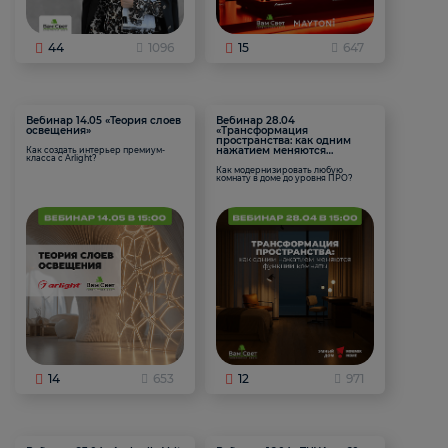
44
1096
15
647
Вебинар 14.05 «Теория слоев
Вебинар 28.04
освещения»
«Трансформация
пространства: как одним
нажатием меняются
Как создать интерьер премиум-
класса с Arlight?
функции комнаты
Как модернизировать любую
комнату в доме до уровня ПРО?
14
653
12
971