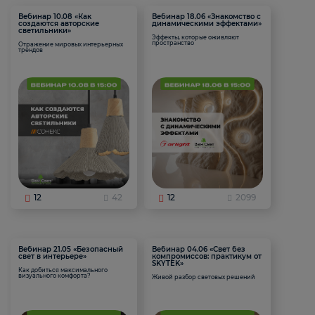
Вебинар 10.08 «Как
Вебинар 18.06 «Знакомство с
создаются авторские
динамическими эффектами»
светильники»
Эффекты, которые оживляют
пространство
Отражение мировых интерьерных
трендов
12
42
12
2099
Вебинар 21.05 «Безопасный
Вебинар 04.06 «Свет без
свет в интерьере»
компромиссов: практикум от
SKYTEK»
Как добиться максимального
визуального комфорта?
Живой разбор световых решений