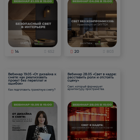
14
652
20
803
Вебинар 19.05 «От дизайна к
Вебинар 28.05 «Свет в кадре:
смете: как реализовать
расставить роли и отстоять
проект без переплат и
сцену»
ошибок»
Свет, который формирует
архитектуру пространства.
Как подготовить грамотную смету?