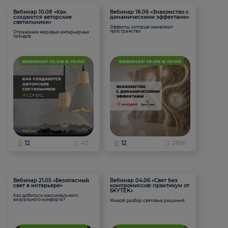
Вебинар 10.08 «Как
Вебинар 18.06 «Знакомство с
создаются авторские
динамическими эффектами»
светильники»
Эффекты, которые оживляют
пространство
Отражение мировых интерьерных
трендов
12
45
12
2106
Вебинар 21.05 «Безопасный
Вебинар 04.06 «Свет без
свет в интерьере»
компромиссов: практикум от
SKYTEK»
Как добиться максимального
визуального комфорта?
Живой разбор световых решений