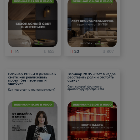
14
655
20
807
Вебинар 19.05 «От дизайна к
Вебинар 28.05 «Свет в кадре:
смете: как реализовать
расставить роли и отстоять
проект без переплат и
сцену»
ошибок»
Свет, который формирует
архитектуру пространства.
Как подготовить грамотную смету?