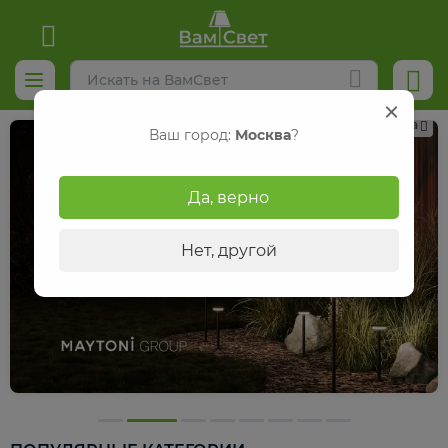
Реклама
Ваш город:
Москва
?
Да, верно
Нет, другой