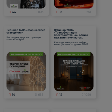
44
1103
15
651
Вебинар 14.05 «Теория слоев
Вебинар 28.04
освещения»
«Трансформация
пространства: как одним
нажатием меняются
Как создать интерьер премиум-
класса с Arlight?
функции комнаты
Как модернизировать любую
комнату в доме до уровня ПРО?
14
658
12
1029