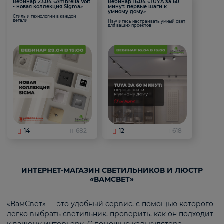
Вебинар 23.04 «Ambrella Volt
Вебинар 16.04 «TUYA за 60
- новая коллекция Sigma»
минут: первые шаги к
умному дому»
Стиль и технологии в каждой
детали
Научитесь настраивать умный свет
для ваших проектов
14
682
12
618
ИНТЕРНЕТ-МАГАЗИН СВЕТИЛЬНИКОВ И ЛЮСТР
«ВАМСВЕТ»
«ВамСвет» — это удобный сервис, с помощью которого
легко выбрать светильник, проверить, как он подходит