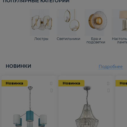
ПОПУЛЯРНЫЕ КАТЕГОРИИ
Люстры
Светильники
Бра и
Настол
подсветки
ламп
НОВИНКИ
Подробнее
Новинка
Новинка
Но