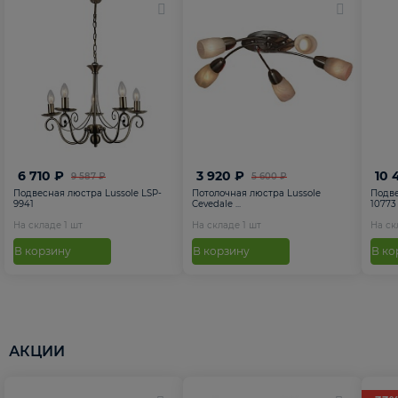
6 710 ₽
3 920 ₽
10 
9 587 ₽
5 600 ₽
Подвесная люстра Lussole LSP-
Потолочная люстра Lussole
Подве
9941
Cevedale ...
10773
На складе
1
шт
На складе
1
шт
На с
В корзину
В корзину
В ко
АКЦИИ