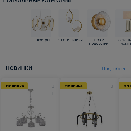
ПОПУЛЯРНЫЕ КАТЕГОРИИ
Люстры
Светильники
Бра и
Настол
подсветки
ламп
НОВИНКИ
Подробнее
Новинка
Новинка
Но