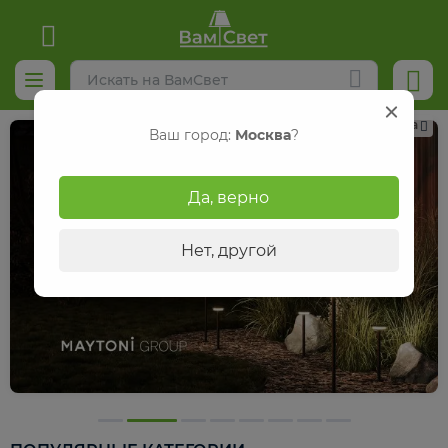
Реклама
Ваш город:
Москва
?
Да, верно
Нет, другой