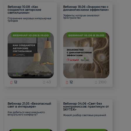
Вебинар 10.08 «Как
Вебинар 18.06 «Знакомство с
создаются авторские
динамическими эффектами»
светильники»
Эффекты, которые оживляют
пространство
Отражение мировых интерьерных
трендов
12
43
12
2100
Вебинар 21.05 «Безопасный
Вебинар 04.06 «Свет без
свет в интерьере»
компромиссов: практикум от
SKYTEK»
Как добиться максимального
визуального комфорта?
Живой разбор световых решений