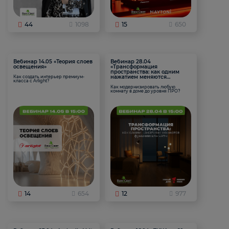
44
1098
15
650
Вебинар 14.05 «Теория слоев
Вебинар 28.04
освещения»
«Трансформация
пространства: как одним
нажатием меняются
Как создать интерьер премиум-
класса с Arlight?
функции комнаты
Как модернизировать любую
комнату в доме до уровня ПРО?
14
654
12
977