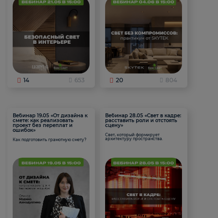
14
653
20
804
Вебинар 19.05 «От дизайна к
Вебинар 28.05 «Свет в кадре:
смете: как реализовать
расставить роли и отстоять
проект без переплат и
сцену»
ошибок»
Свет, который формирует
архитектуру пространства.
Как подготовить грамотную смету?