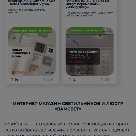
Вебинар 23.04 «Ambrella Volt
Вебинар 16.04 «TUYA за 60
- новая коллекция Sigma»
минут: первые шаги к
умному дому»
Стиль и технологии в каждой
детали
Научитесь настраивать умный свет
для ваших проектов
14
679
12
614
ИНТЕРНЕТ-МАГАЗИН СВЕТИЛЬНИКОВ И ЛЮСТР
«ВАМСВЕТ»
«ВамСвет» — это удобный сервис, с помощью которого
легко выбрать светильник, проверить, как он подходит