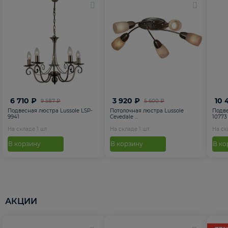
6 710 ₽
3 920 ₽
10 
9 587 ₽
5 600 ₽
Подвесная люстра Lussole LSP-
Потолочная люстра Lussole
Подве
9941
Cevedale ...
10773
На складе
1
шт
На складе
1
шт
На с
В корзину
В корзину
В ко
АКЦИИ