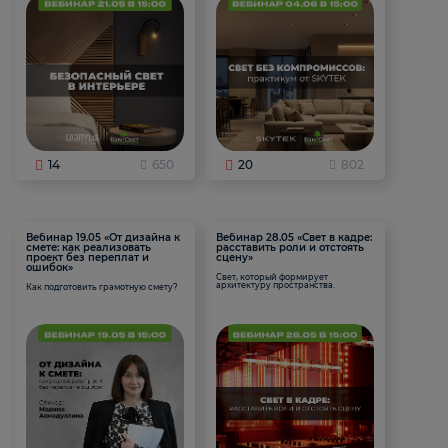
14
650
20
802
Вебинар 19.05 «От дизайна к
Вебинар 28.05 «Свет в кадре:
смете: как реализовать
расставить роли и отстоять
проект без переплат и
сцену»
ошибок»
Свет, который формирует
архитектуру пространства.
Как подготовить грамотную смету?