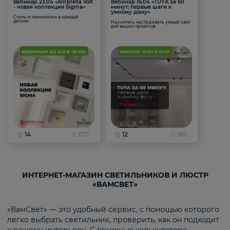
Вебинар 23.04 «Ambrella Volt
Вебинар 16.04 «TUYA за 60
- новая коллекция Sigma»
минут: первые шаги к
умному дому»
Стиль и технологии в каждой
детали
Научитесь настраивать умный свет
для ваших проектов
14
677
12
613
ИНТЕРНЕТ-МАГАЗИН СВЕТИЛЬНИКОВ И ЛЮСТР
«ВАМСВЕТ»
«ВамСвет» — это удобный сервис, с помощью которого
легко выбрать светильник, проверить, как он подходит