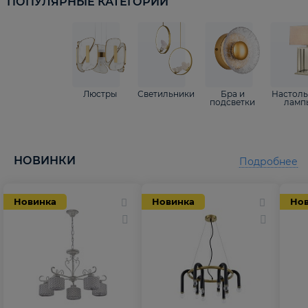
ПОПУЛЯРНЫЕ КАТЕГОРИИ
Люстры
Светильники
Бра и
Настол
подсветки
ламп
НОВИНКИ
Подробнее
Новинка
Новинка
Но