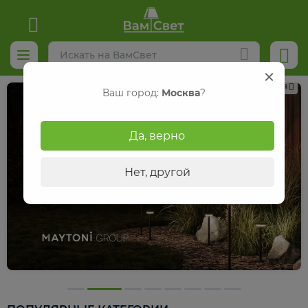
Реклама
Ваш город:
Москва
?
Да, верно
Нет, другой