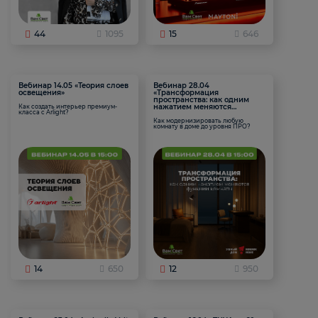
44
1095
15
646
Вебинар 14.05 «Теория слоев
Вебинар 28.04
освещения»
«Трансформация
пространства: как одним
нажатием меняются
Как создать интерьер премиум-
класса с Arlight?
функции комнаты
Как модернизировать любую
комнату в доме до уровня ПРО?
14
650
12
950