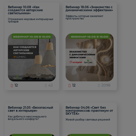
Вебинар 10.08 «Как
Вебинар 18.06 «Знакомство с
создаются авторские
динамическими эффектами»
светильники»
Эффекты, которые оживляют
пространство
Отражение мировых интерьерных
трендов
12
42
12
2098
Вебинар 21.05 «Безопасный
Вебинар 04.06 «Свет без
свет в интерьере»
компромиссов: практикум от
SKYTEK»
Как добиться максимального
визуального комфорта?
Живой разбор световых решений