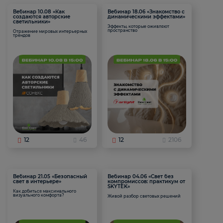
Вебинар 10.08 «Как
Вебинар 18.06 «Знакомство с
создаются авторские
динамическими эффектами»
светильники»
Эффекты, которые оживляют
пространство
Отражение мировых интерьерных
трендов
12
46
12
2106
Вебинар 21.05 «Безопасный
Вебинар 04.06 «Свет без
свет в интерьере»
компромиссов: практикум от
SKYTEK»
Как добиться максимального
визуального комфорта?
Живой разбор световых решений