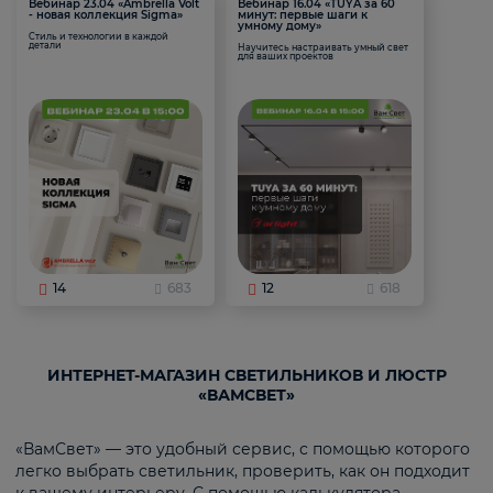
Вебинар 23.04 «Ambrella Volt
Вебинар 16.04 «TUYA за 60
- новая коллекция Sigma»
минут: первые шаги к
умному дому»
Стиль и технологии в каждой
детали
Научитесь настраивать умный свет
для ваших проектов
14
683
12
618
ИНТЕРНЕТ-МАГАЗИН СВЕТИЛЬНИКОВ И ЛЮСТР
«ВАМСВЕТ»
«ВамСвет» — это удобный сервис, с помощью которого
легко выбрать светильник, проверить, как он подходит