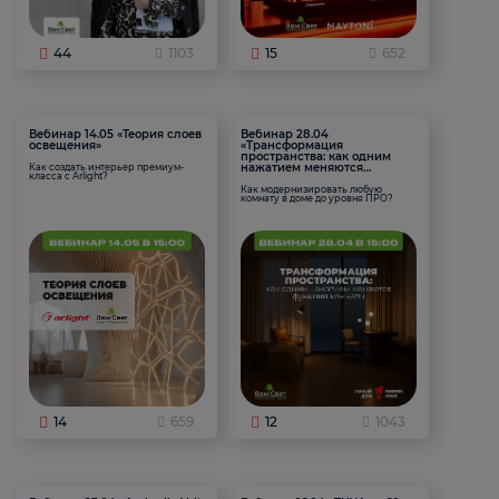
44
1103
15
652
Вебинар 14.05 «Теория слоев
Вебинар 28.04
освещения»
«Трансформация
пространства: как одним
нажатием меняются
Как создать интерьер премиум-
класса с Arlight?
функции комнаты
Как модернизировать любую
комнату в доме до уровня ПРО?
14
659
12
1043