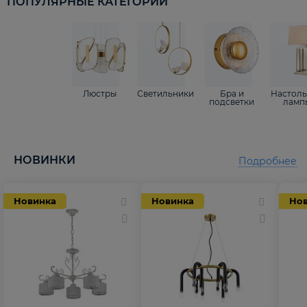
ПОПУЛЯРНЫЕ КАТЕГОРИИ
Люстры
Светильники
Бра и
Настол
подсветки
ламп
НОВИНКИ
Подробнее
Новинка
Новинка
Но