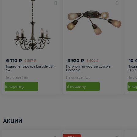
6 710 ₽
3 920 ₽
10 
9 587 ₽
5 600 ₽
Подвесная люстра Lussole LSP-
Потолочная люстра Lussole
Подве
9941
Cevedale ...
10773
На складе
1
шт
На складе
1
шт
На с
В корзину
В корзину
В ко
АКЦИИ