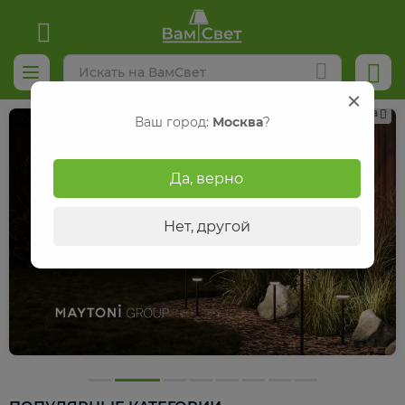
Реклама
Ваш город:
Москва
?
Да, верно
Нет, другой