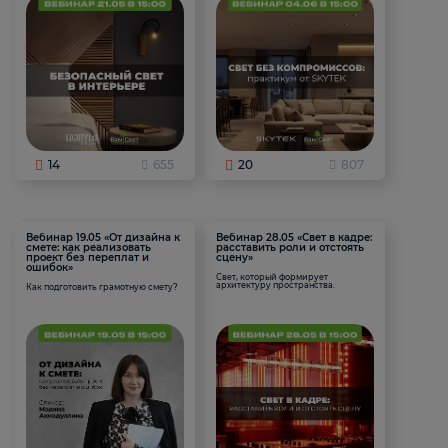
14
655
20
807
Вебинар 19.05 «От дизайна к
Вебинар 28.05 «Свет в кадре:
смете: как реализовать
расставить роли и отстоять
проект без переплат и
сцену»
ошибок»
Свет, который формирует
архитектуру пространства.
Как подготовить грамотную смету?