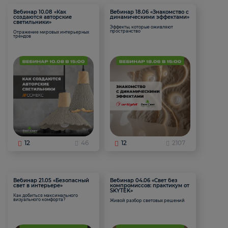
Вебинар 10.08 «Как
Вебинар 18.06 «Знакомство с
создаются авторские
динамическими эффектами»
светильники»
Эффекты, которые оживляют
пространство
Отражение мировых интерьерных
трендов
12
46
12
2107
Вебинар 21.05 «Безопасный
Вебинар 04.06 «Свет без
свет в интерьере»
компромиссов: практикум от
SKYTEK»
Как добиться максимального
визуального комфорта?
Живой разбор световых решений