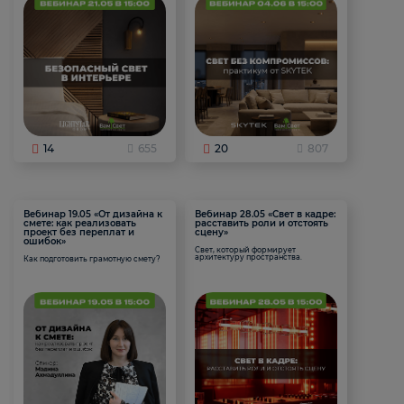
14
655
20
807
Вебинар 19.05 «От дизайна к
Вебинар 28.05 «Свет в кадре:
смете: как реализовать
расставить роли и отстоять
проект без переплат и
сцену»
ошибок»
Свет, который формирует
архитектуру пространства.
Как подготовить грамотную смету?