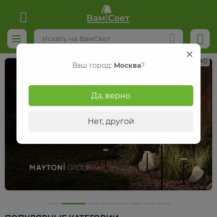
Реклама
Ваш город:
Москва
?
Да, верно
Нет, другой