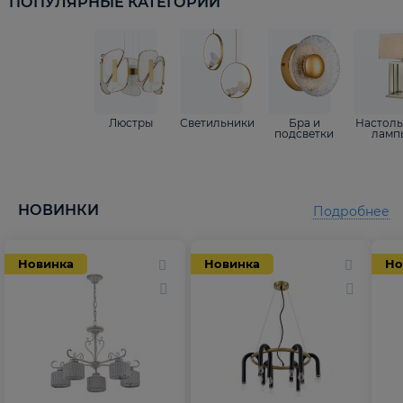
ПОПУЛЯРНЫЕ КАТЕГОРИИ
Люстры
Светильники
Бра и
Настол
подсветки
ламп
НОВИНКИ
Подробнее
Новинка
Новинка
Но