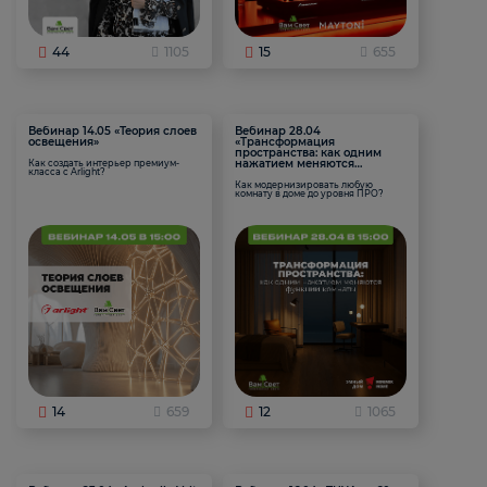
44
1105
15
655
Вебинар 14.05 «Теория слоев
Вебинар 28.04
освещения»
«Трансформация
пространства: как одним
нажатием меняются
Как создать интерьер премиум-
класса с Arlight?
функции комнаты
Как модернизировать любую
комнату в доме до уровня ПРО?
14
659
12
1065