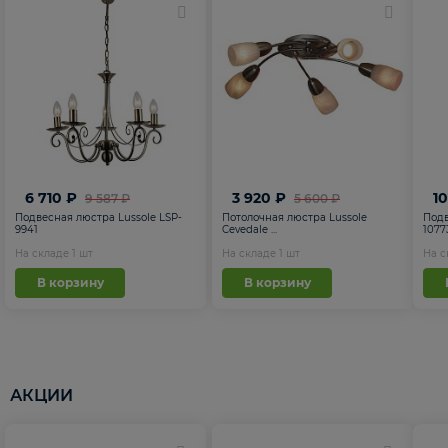
6 710 ₽
3 920 ₽
1
9 587 ₽
5 600 ₽
Подвесная люстра Lussole LSP-
Потолочная люстра Lussole
Подв
9941
Cevedale ...
1077
На складе
1
шт
На складе
1
шт
На 
В корзину
В корзину
АКЦИИ