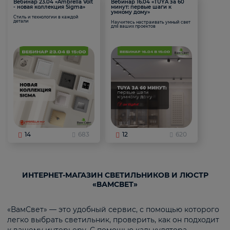
Вебинар 23.04 «Ambrella Volt
Вебинар 16.04 «TUYA за 60
- новая коллекция Sigma»
минут: первые шаги к
умному дому»
Стиль и технологии в каждой
детали
Научитесь настраивать умный свет
для ваших проектов
14
683
12
620
ИНТЕРНЕТ-МАГАЗИН СВЕТИЛЬНИКОВ И ЛЮСТР
«ВАМСВЕТ»
«ВамСвет» — это удобный сервис, с помощью которого
легко выбрать светильник, проверить, как он подходит