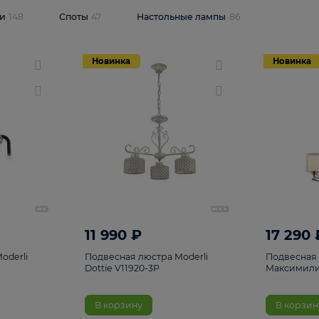
одсветки
148
Споты
47
Настольные лампы
86
Новинка