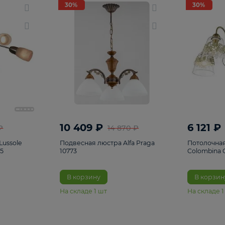
светки
96
Настольные лампы
5
Комплектующ
30%