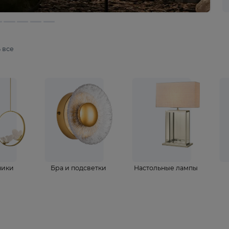
мотреть все
ветильники
Бра и подсветки
Настольные 