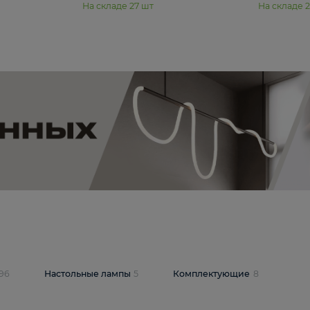
11 990 ₽
юстра Moderli
Подвесная люстра Moderli
12P
Dottie V11920-3P
В корзину
шт
На складе
27
шт