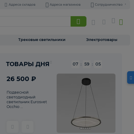
Адреса складов
Адреса магазинов
Торшеры
Трековые светильники
Э
Реклама
ТОВАРЫ ДНЯ
07
:
59
26 500 ₽
Подвесной
светодиодный
светильник Eurosvet
Occhio ...