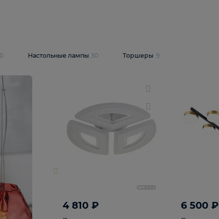
10 409 ₽
5 600 ₽
14 870 ₽
люстра Lussole
Подвесная люстра Alfa Praga
-6907-05
10773
В корзину
т
На складе
1
шт
светки
30
Настольные лампы
30
Торшеры
9