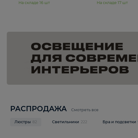
15 990 ₽
19 990 ₽
Подвесная люстра Moderli
Подвесная л
Dottie V11921-5P
Mireil V11914-
В корзину
В корзину
На складе
16
шт
На складе
17