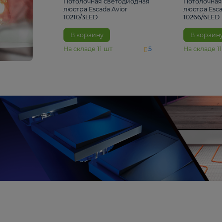
4 810 ₽
Потолочная светодиодная
люстра Escada Avior
10210/3LED
В корзину
На складе
11
шт
5