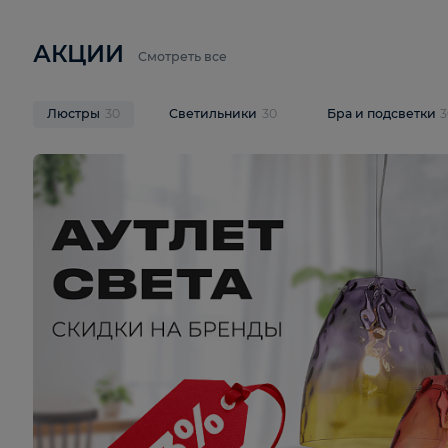
6 710 ₽
3 920 ₽
9 587 ₽
Подвесная люстра Lussole LSP-
Потолочная 
9941
Cevedale LSQ
В корзину
В корзину
На складе
1
шт
На складе
1
ш
АКЦИИ
Смотреть все
Люстры
30
Светильники
30
Бра и под