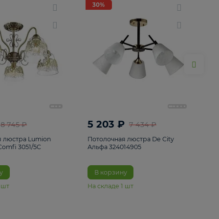
ие
8
30%
30%