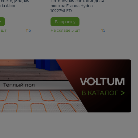
6 500 ₽
5 520 ₽
Потолочная светодиодная
Потолочная светод
люстра Escada Alcor
люстра Escada Hydri
10266/6LED
10227/4LED
В корзину
В корзину
На складе
11
шт
На складе
5
шт
5