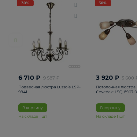
РАСПРОДАЖА
Смотреть все
Люстры
82
Светильники
222
Бра и под
30%
30%