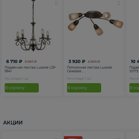
6 710 ₽
3 920 ₽
10 
9 587 ₽
5 600 ₽
Подвесная люстра Lussole LSP-
Потолочная люстра Lussole
Подве
9941
Cevedale ...
10773
На складе
1
шт
На складе
1
шт
На с
В корзину
В корзину
В ко
АКЦИИ