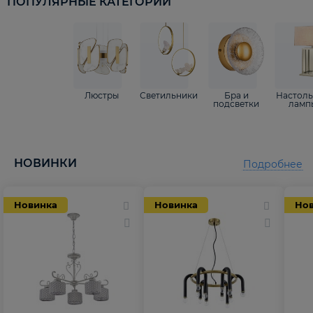
ПОПУЛЯРНЫЕ КАТЕГОРИИ
Люстры
Светильники
Бра и
Настол
подсветки
ламп
НОВИНКИ
Подробнее
Новинка
Новинка
Но