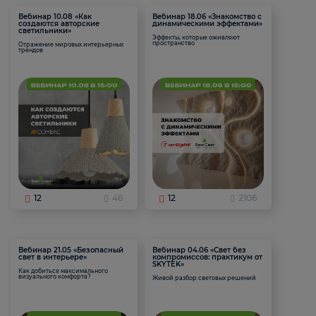
Вебинар 10.08 «Как
Вебинар 18.06 «Знакомство с
создаются авторские
динамическими эффектами»
светильники»
Эффекты, которые оживляют
пространство
Отражение мировых интерьерных
трендов
12
46
12
2106
Вебинар 21.05 «Безопасный
Вебинар 04.06 «Свет без
свет в интерьере»
компромиссов: практикум от
SKYTEK»
Как добиться максимального
визуального комфорта?
Живой разбор световых решений