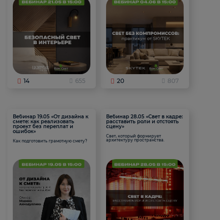
14
655
20
807
Вебинар 19.05 «От дизайна к
Вебинар 28.05 «Свет в кадре:
смете: как реализовать
расставить роли и отстоять
проект без переплат и
сцену»
ошибок»
Свет, который формирует
архитектуру пространства.
Как подготовить грамотную смету?