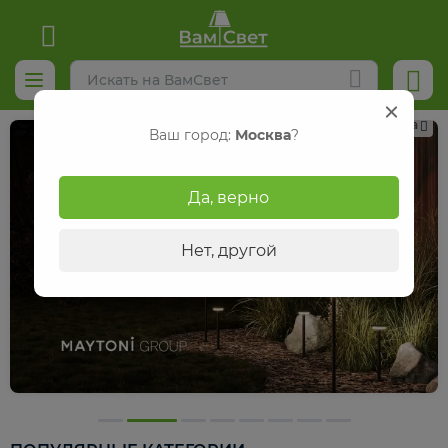
Реклама
Ваш город:
Москва
?
Да, верно
Нет, другой