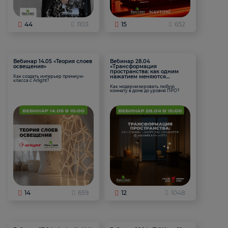
44
1103
15
652
Вебинар 14.05 «Теория слоев
Вебинар 28.04
освещения»
«Трансформация
пространства: как одним
нажатием меняются
Как создать интерьер премиум-
класса с Arlight?
функции комнаты
Как модернизировать любую
комнату в доме до уровня ПРО?
14
659
12
1048