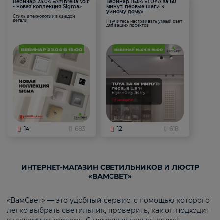
Вебинар 23.04 «Ambrella Volt
Вебинар 16.04 «TUYA за 60
- новая коллекция Sigma»
минут: первые шаги к
умному дому»
Стиль и технологии в каждой
детали
Научитесь настраивать умный свет
для ваших проектов
14
683
12
618
ИНТЕРНЕТ-МАГАЗИН СВЕТИЛЬНИКОВ И ЛЮСТР
«ВАМСВЕТ»
«ВамСвет» — это удобный сервис, с помощью которого
легко выбрать светильник, проверить, как он подходит