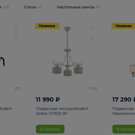
одсветки
148
Споты
47
Настольные лампы
86
Новинка