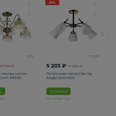
ие
8
30%
30%