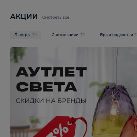
6 710 ₽
3 920 ₽
9 587 ₽
Подвесная люстра Lussole LSP-
Потолочная 
9941
Cevedale LSQ
В корзину
В корзину
На складе
1
шт
На складе
1
ш
АКЦИИ
Смотреть все
Люстры
30
Светильники
30
Бра и под