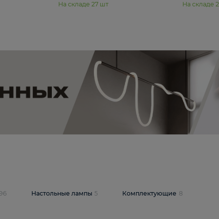
11 990 ₽
юстра Moderli
Подвесная люстра Moderli
12P
Dottie V11920-3P
В корзину
шт
На складе
27
шт