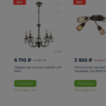
РАСПРОДАЖА
Смотреть все
Люстры
82
Светильники
222
Бра и под
30%
30%