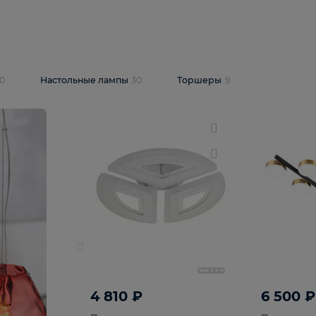
10 409 ₽
5 600 ₽
14 870 ₽
люстра Lussole
Подвесная люстра Alfa Praga
-6907-05
10773
В корзину
т
На складе
1
шт
светки
30
Настольные лампы
30
Торшеры
9