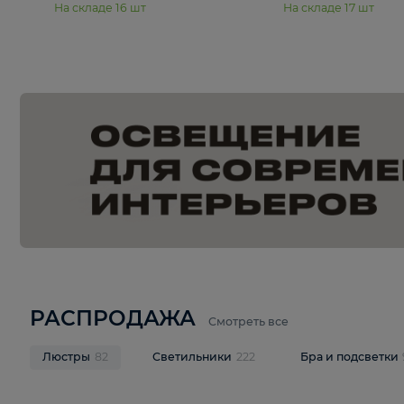
15 990 ₽
19 990 ₽
Подвесная люстра Moderli
Подвесная л
Dottie V11921-5P
Mireil V11914-
В корзину
В корзину
На складе
16
шт
На складе
17