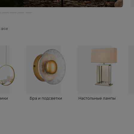
мотреть все
ветильники
Бра и подсветки
Настольные 