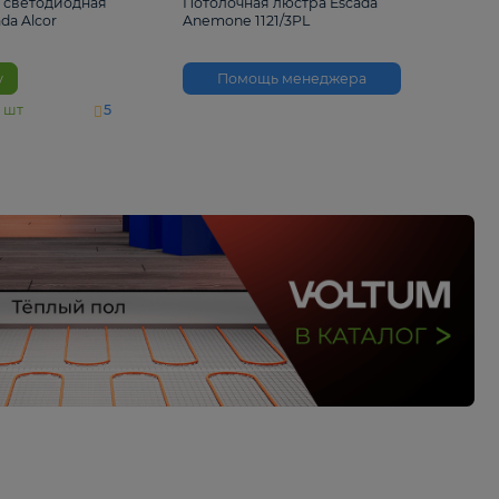
6 500 ₽
3 530 ₽
Потолочная светодиодная
Потолочная люстра 
люстра Escada Alcor
Anemone 1121/3PL
10266/6LED
В корзину
Помощь менед
На складе
11
шт
5