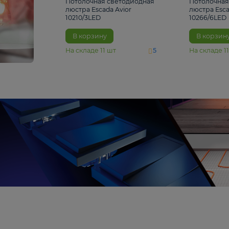
4 810 ₽
Потолочная светодиодная
люстра Escada Avior
10210/3LED
В корзину
На складе
11
шт
5