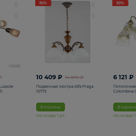
светки
96
Настольные лампы
5
Комплектующ
30%