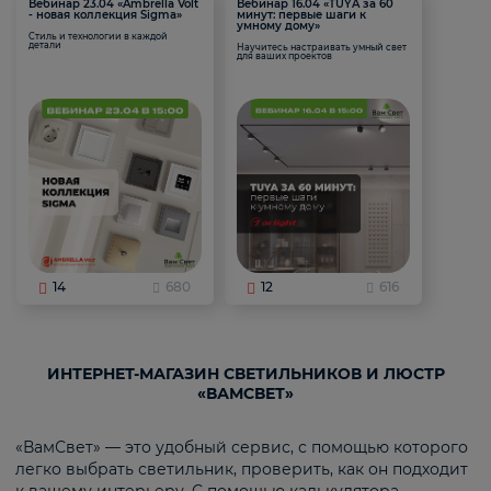
Вебинар 23.04 «Ambrella Volt
Вебинар 16.04 «TUYA за 60
- новая коллекция Sigma»
минут: первые шаги к
умному дому»
Стиль и технологии в каждой
детали
Научитесь настраивать умный свет
для ваших проектов
14
680
12
616
ИНТЕРНЕТ-МАГАЗИН СВЕТИЛЬНИКОВ И ЛЮСТР
«ВАМСВЕТ»
«ВамСвет» — это удобный сервис, с помощью которого
легко выбрать светильник, проверить, как он подходит