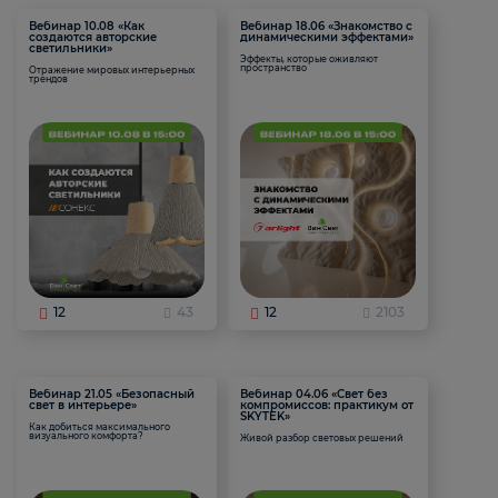
Вебинар 10.08 «Как
Вебинар 18.06 «Знакомство с
создаются авторские
динамическими эффектами»
светильники»
Эффекты, которые оживляют
пространство
Отражение мировых интерьерных
трендов
12
43
12
2103
Вебинар 21.05 «Безопасный
Вебинар 04.06 «Свет без
свет в интерьере»
компромиссов: практикум от
SKYTEK»
Как добиться максимального
визуального комфорта?
Живой разбор световых решений