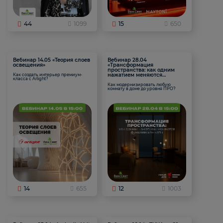
44
1099
15
650
Вебинар 14.05 «Теория слоев
Вебинар 28.04
освещения»
«Трансформация
пространства: как одним
нажатием меняются
Как создать интерьер премиум-
класса с Arlight?
функции комнаты
Как модернизировать любую
комнату в доме до уровня ПРО?
14
655
12
1003