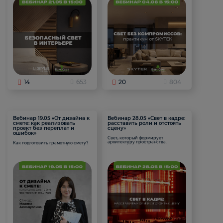
14
653
20
804
Вебинар 19.05 «От дизайна к
Вебинар 28.05 «Свет в кадре:
смете: как реализовать
расставить роли и отстоять
проект без переплат и
сцену»
ошибок»
Свет, который формирует
архитектуру пространства.
Как подготовить грамотную смету?