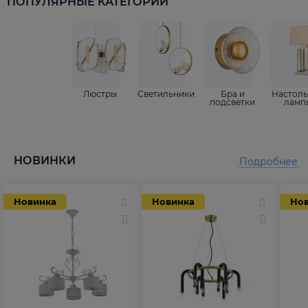
ПОПУЛЯРНЫЕ КАТЕГОРИИ
Люстры
Светильники
Бра и
Настол
подсветки
ламп
НОВИНКИ
Подробнее
Новинка
Новинка
Но