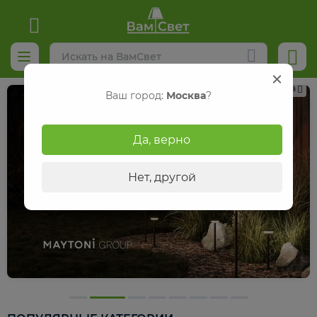
Реклама
Ваш город:
Москва
?
Да, верно
Нет, другой