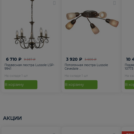
6 710 ₽
3 920 ₽
10 
9 587 ₽
5 600 ₽
Подвесная люстра Lussole LSP-
Потолочная люстра Lussole
Подве
9941
Cevedale ...
10773
На складе
1
шт
На складе
1
шт
На с
В корзину
В корзину
В ко
АКЦИИ