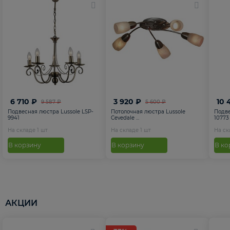
6 710 ₽
3 920 ₽
10 
9 587 ₽
5 600 ₽
Подвесная люстра Lussole LSP-
Потолочная люстра Lussole
Подве
9941
Cevedale ...
10773
На складе
1
шт
На складе
1
шт
На с
В корзину
В корзину
В ко
АКЦИИ