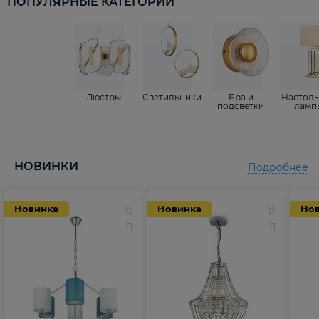
ПОПУЛЯРНЫЕ КАТЕГОРИИ
Люстры
Светильники
Бра и
Настол
подсветки
ламп
НОВИНКИ
Подробнее
Новинка
Новинка
Но