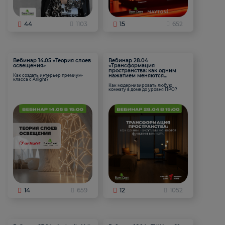
44
1103
15
652
Вебинар 14.05 «Теория слоев
Вебинар 28.04
освещения»
«Трансформация
пространства: как одним
нажатием меняются
Как создать интерьер премиум-
класса с Arlight?
функции комнаты
Как модернизировать любую
комнату в доме до уровня ПРО?
14
659
12
1052