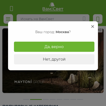
Реклама
Ваш город:
Москва
?
Да, верно
Нет, другой