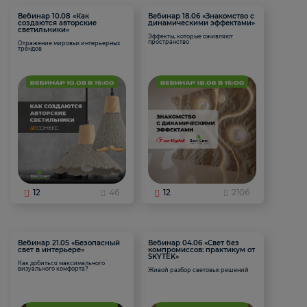
Вебинар 10.08 «Как
Вебинар 18.06 «Знакомство с
создаются авторские
динамическими эффектами»
светильники»
Эффекты, которые оживляют
пространство
Отражение мировых интерьерных
трендов
12
46
12
2106
Вебинар 21.05 «Безопасный
Вебинар 04.06 «Свет без
свет в интерьере»
компромиссов: практикум от
SKYTEK»
Как добиться максимального
визуального комфорта?
Живой разбор световых решений