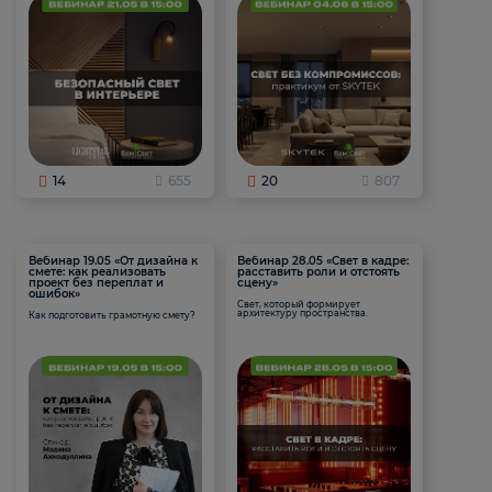
14
655
20
807
Вебинар 19.05 «От дизайна к
Вебинар 28.05 «Свет в кадре:
смете: как реализовать
расставить роли и отстоять
проект без переплат и
сцену»
ошибок»
Свет, который формирует
архитектуру пространства.
Как подготовить грамотную смету?