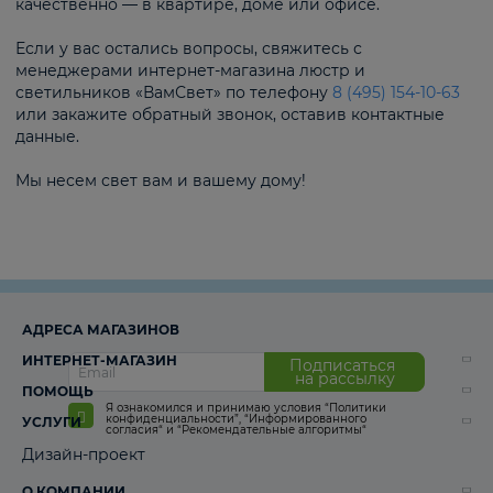
качественно — в квартире, доме или офисе.
Если у вас остались вопросы, свяжитесь с
менеджерами интернет-магазина люстр и
светильников «ВамСвет» по телефону
8 (495) 154-10-63
или закажите обратный звонок, оставив контактные
данные.
Мы несем свет вам и вашему дому!
АДРЕСА МАГАЗИНОВ
ИНТЕРНЕТ-МАГАЗИН
Подписаться
на рассылку
ПОМОЩЬ
Я ознакомился и принимаю условия
“Политики
конфиденциальности”
,
“Информированного
УСЛУГИ
согласия“
и
“Рекомендательные алгоритмы“
Дизайн-проект
О КОМПАНИИ