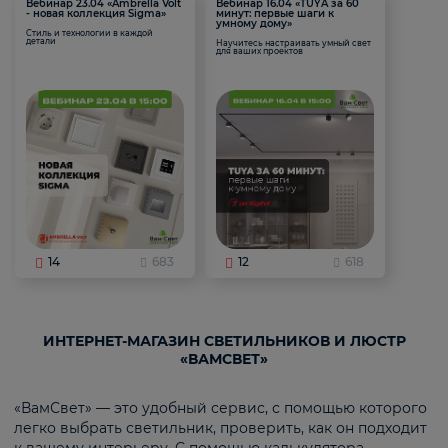
Вебинар 23.04 «Ambrella Volt
Вебинар 16.04 «TUYA за 60
- новая коллекция Sigma»
минут: первые шаги к
умному дому»
Стиль и технологии в каждой
детали
Научитесь настраивать умный свет
для ваших проектов
14
683
12
618
ИНТЕРНЕТ-МАГАЗИН СВЕТИЛЬНИКОВ И ЛЮСТР
«ВАМСВЕТ»
«ВамСвет» — это удобный сервис, с помощью которого
легко выбрать светильник, проверить, как он подходит