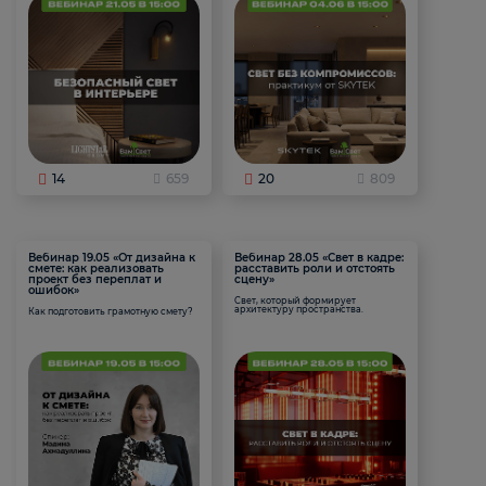
14
659
20
809
Вебинар 19.05 «От дизайна к
Вебинар 28.05 «Свет в кадре:
смете: как реализовать
расставить роли и отстоять
проект без переплат и
сцену»
ошибок»
Свет, который формирует
архитектуру пространства.
Как подготовить грамотную смету?