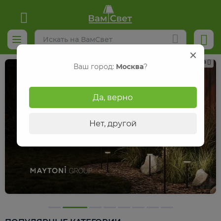
Реклама
Ваш город:
Москва
?
Да, верно
Нет, другой