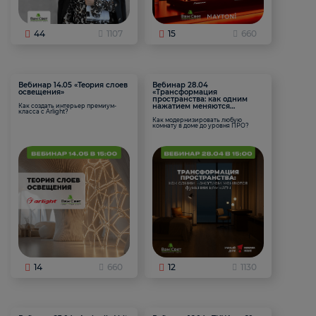
44
1107
15
660
Вебинар 14.05 «Теория слоев
Вебинар 28.04
освещения»
«Трансформация
пространства: как одним
нажатием меняются
Как создать интерьер премиум-
класса с Arlight?
функции комнаты
Как модернизировать любую
комнату в доме до уровня ПРО?
14
660
12
1130