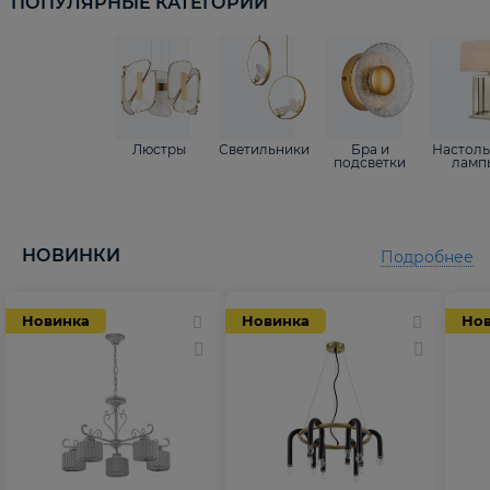
ПОПУЛЯРНЫЕ КАТЕГОРИИ
Люстры
Светильники
Бра и
Настол
подсветки
ламп
НОВИНКИ
Подробнее
Новинка
Новинка
Но