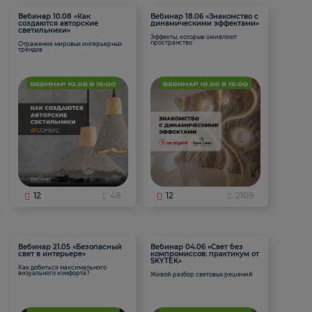
Вебинар 10.08 «Как
Вебинар 18.06 «Знакомство с
создаются авторские
динамическими эффектами»
светильники»
Эффекты, которые оживляют
пространство
Отражение мировых интерьерных
трендов
12
48
12
2109
Вебинар 21.05 «Безопасный
Вебинар 04.06 «Свет без
свет в интерьере»
компромиссов: практикум от
SKYTEK»
Как добиться максимального
визуального комфорта?
Живой разбор световых решений