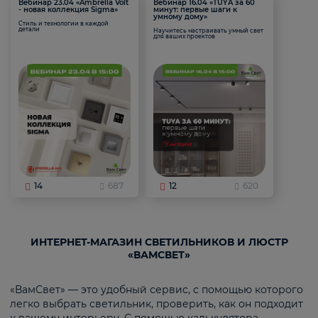
Вебинар 23.04 «Ambrella Volt
Вебинар 16.04 «TUYA за 60
- новая коллекция Sigma»
минут: первые шаги к
умному дому»
Стиль и технологии в каждой
детали
Научитесь настраивать умный свет
для ваших проектов
14
687
12
620
ИНТЕРНЕТ-МАГАЗИН СВЕТИЛЬНИКОВ И ЛЮСТР
«ВАМСВЕТ»
«ВамСвет» — это удобный сервис, с помощью которого
легко выбрать светильник, проверить, как он подходит