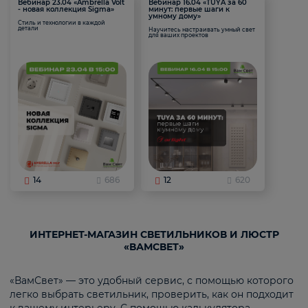
Вебинар 23.04 «Ambrella Volt
Вебинар 16.04 «TUYA за 60
- новая коллекция Sigma»
минут: первые шаги к
умному дому»
Стиль и технологии в каждой
детали
Научитесь настраивать умный свет
для ваших проектов
14
686
12
620
ИНТЕРНЕТ-МАГАЗИН СВЕТИЛЬНИКОВ И ЛЮСТР
«ВАМСВЕТ»
«ВамСвет» — это удобный сервис, с помощью которого
легко выбрать светильник, проверить, как он подходит