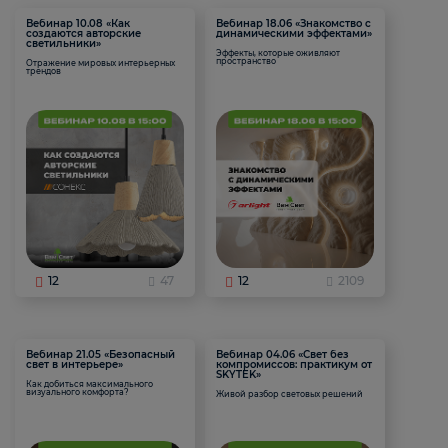
Вебинар 10.08 «Как
Вебинар 18.06 «Знакомство с
создаются авторские
динамическими эффектами»
светильники»
Эффекты, которые оживляют
пространство
Отражение мировых интерьерных
трендов
12
47
12
2109
Вебинар 21.05 «Безопасный
Вебинар 04.06 «Свет без
свет в интерьере»
компромиссов: практикум от
SKYTEK»
Как добиться максимального
визуального комфорта?
Живой разбор световых решений