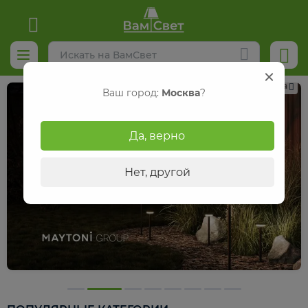
Реклама
Ваш город:
Москва
?
Да, верно
Нет, другой