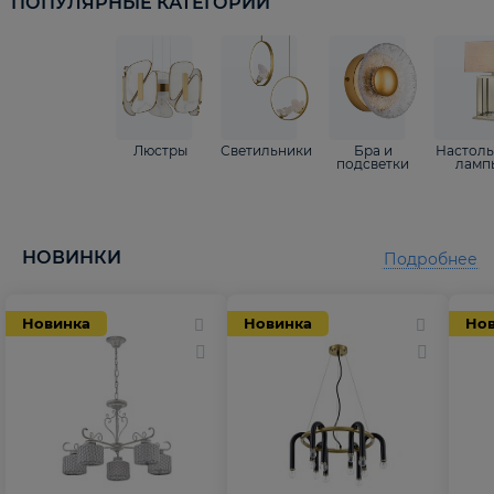
ПОПУЛЯРНЫЕ КАТЕГОРИИ
Люстры
Светильники
Бра и
Настол
подсветки
ламп
НОВИНКИ
Подробнее
Новинка
Новинка
Но