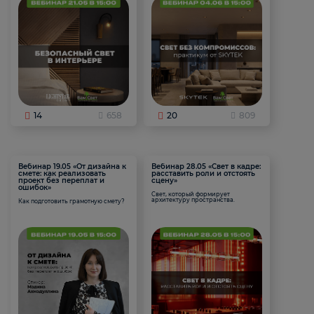
14
658
20
809
Вебинар 19.05 «От дизайна к
Вебинар 28.05 «Свет в кадре:
смете: как реализовать
расставить роли и отстоять
проект без переплат и
сцену»
ошибок»
Свет, который формирует
архитектуру пространства.
Как подготовить грамотную смету?