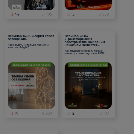
44
1105
15
658
Вебинар 14.05 «Теория слоев
Вебинар 28.04
освещения»
«Трансформация
пространства: как одним
нажатием меняются
Как создать интерьер премиум-
класса с Arlight?
функции комнаты
Как модернизировать любую
комнату в доме до уровня ПРО?
14
660
12
1117