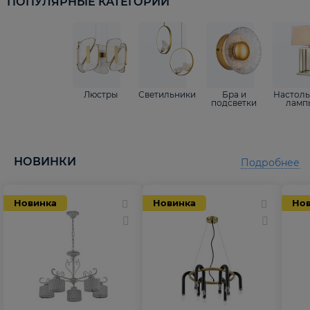
ПОПУЛЯРНЫЕ КАТЕГОРИИ
Люстры
Светильники
Бра и
Настол
подсветки
ламп
НОВИНКИ
Подробнее
Новинка
Новинка
Но