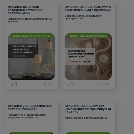
Вебинар 10.08 «Как
Вебинар 18.06 «Знакомство с
создаются авторские
динамическими эффектами»
светильники»
Эффекты, которые оживляют
пространство
Отражение мировых интерьерных
трендов
12
38
12
2096
Вебинар 21.05 «Безопасный
Вебинар 04.06 «Свет без
свет в интерьере»
компромиссов: практикум от
SKYTEK»
Как добиться максимального
визуального комфорта?
Живой разбор световых решений