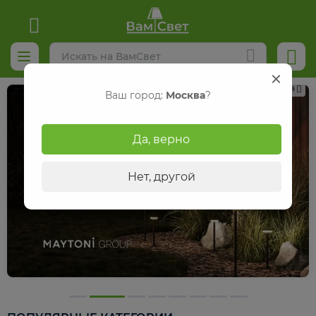
Реклама
Ваш город:
Москва
?
Да, верно
Нет, другой