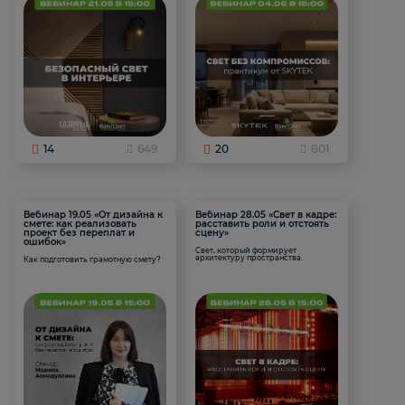
14
649
20
801
Вебинар 19.05 «От дизайна к
Вебинар 28.05 «Свет в кадре:
смете: как реализовать
расставить роли и отстоять
проект без переплат и
сцену»
ошибок»
Свет, который формирует
архитектуру пространства.
Как подготовить грамотную смету?