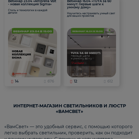
Вебинар 23.04 «Ambrella Volt
Вебинар 16.04 «TUYA за 60
- новая коллекция Sigma»
минут: первые шаги к
умному дому»
Стиль и технологии в каждой
детали
Научитесь настраивать умный свет
для ваших проектов
14
676
12
612
ИНТЕРНЕТ-МАГАЗИН СВЕТИЛЬНИКОВ И ЛЮСТР
«ВАМСВЕТ»
«ВамСвет» — это удобный сервис, с помощью которого
легко выбрать светильник, проверить, как он подходит