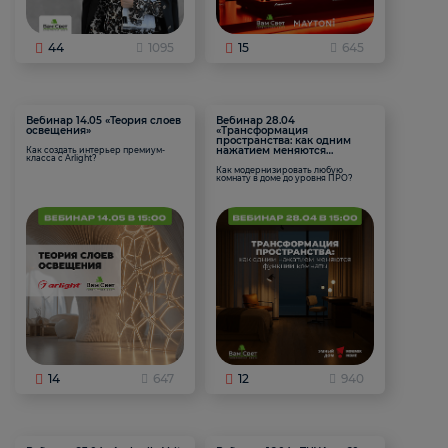
44
1095
15
645
Вебинар 14.05 «Теория слоев
Вебинар 28.04
освещения»
«Трансформация
пространства: как одним
нажатием меняются
Как создать интерьер премиум-
класса с Arlight?
функции комнаты
Как модернизировать любую
комнату в доме до уровня ПРО?
14
647
12
940