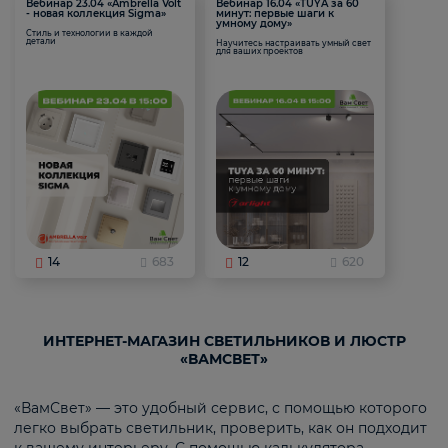
Вебинар 23.04 «Ambrella Volt
Вебинар 16.04 «TUYA за 60
- новая коллекция Sigma»
минут: первые шаги к
умному дому»
Стиль и технологии в каждой
детали
Научитесь настраивать умный свет
для ваших проектов
14
683
12
620
ИНТЕРНЕТ-МАГАЗИН СВЕТИЛЬНИКОВ И ЛЮСТР
«ВАМСВЕТ»
«ВамСвет» — это удобный сервис, с помощью которого
легко выбрать светильник, проверить, как он подходит