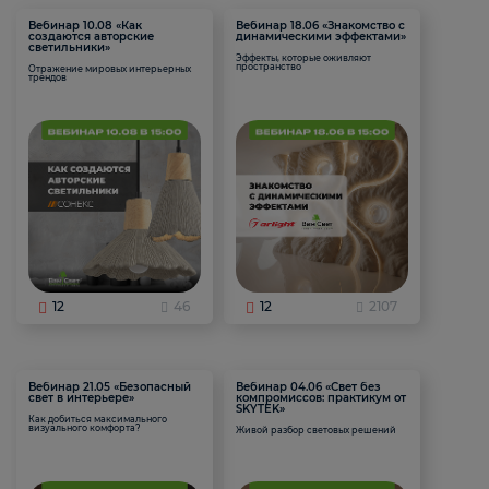
Вебинар 10.08 «Как
Вебинар 18.06 «Знакомство с
создаются авторские
динамическими эффектами»
светильники»
Эффекты, которые оживляют
пространство
Отражение мировых интерьерных
трендов
12
46
12
2107
Вебинар 21.05 «Безопасный
Вебинар 04.06 «Свет без
свет в интерьере»
компромиссов: практикум от
SKYTEK»
Как добиться максимального
визуального комфорта?
Живой разбор световых решений