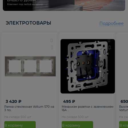
5
5
ЭЛЕКТРОТОВАРЫ
Подробнее
3 420 ₽
495 ₽
650
Рамка стеклянная Voltum S70 на
Механизм розетки с заземлением
Выкл
3 по...
16А ...
Voltum
На складе
500
шт
На складе
500
шт
На с
В корзину
В корзину
В ко