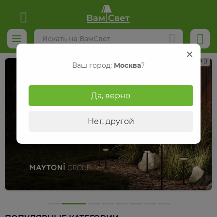
Реклама
Ваш город:
Москва
?
Да, верно
Нет, другой