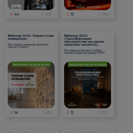
44
1105
15
656
Вебинар 14.05 «Теория слоев
Вебинар 28.04
освещения»
«Трансформация
пространства: как одним
нажатием меняются
Как создать интерьер премиум-
класса с Arlight?
функции комнаты
Как модернизировать любую
комнату в доме до уровня ПРО?
14
659
12
1072