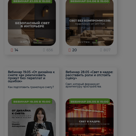
14
656
20
807
Вебинар 19.05 «От дизайна к
Вебинар 28.05 «Свет в кадре:
смете: как реализовать
расставить роли и отстоять
проект без переплат и
сцену»
ошибок»
Свет, который формирует
архитектуру пространства.
Как подготовить грамотную смету?