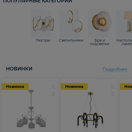
ПОПУЛЯРНЫЕ КАТЕГОРИИ
Люстры
Светильники
Бра и
Настол
подсветки
ламп
НОВИНКИ
Подробнее
Новинка
Новинка
Но