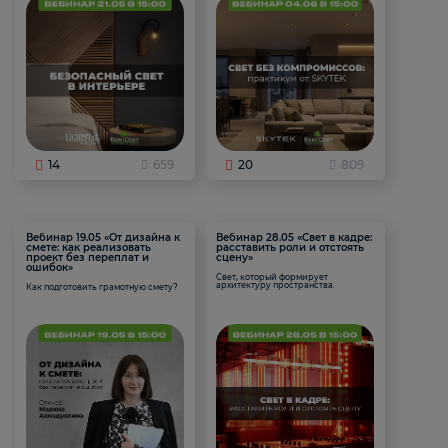
14
659
20
809
Вебинар 19.05 «От дизайна к
Вебинар 28.05 «Свет в кадре:
смете: как реализовать
расставить роли и отстоять
проект без переплат и
сцену»
ошибок»
Свет, который формирует
архитектуру пространства.
Как подготовить грамотную смету?