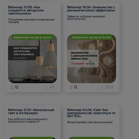
Вебинар 10.08 «Как
Вебинар 18.06 «Знакомство с
создаются авторские
динамическими эффектами»
светильники»
Эффекты, которые оживляют
пространство
Отражение мировых интерьерных
трендов
12
49
12
2109
Вебинар 21.05 «Безопасный
Вебинар 04.06 «Свет без
свет в интерьере»
компромиссов: практикум от
SKYTEK»
Как добиться максимального
визуального комфорта?
Живой разбор световых решений