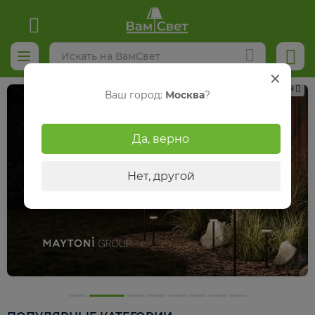
Реклама
Ваш город:
Москва
?
Да, верно
Нет, другой