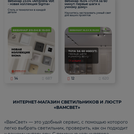
Вебинар 23.04 «Ambrella Volt
Вебинар 16.04 «TUYA за 60
- новая коллекция Sigma»
минут: первые шаги к
умному дому»
Стиль и технологии в каждой
детали
Научитесь настраивать умный свет
для ваших проектов
14
687
12
620
ИНТЕРНЕТ-МАГАЗИН СВЕТИЛЬНИКОВ И ЛЮСТР
«ВАМСВЕТ»
«ВамСвет» — это удобный сервис, с помощью которого
легко выбрать светильник, проверить, как он подходит