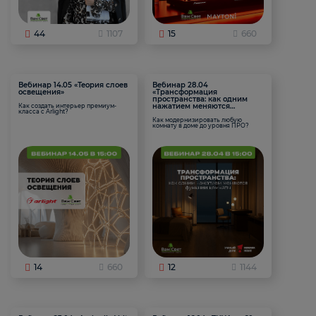
44
1107
15
660
Вебинар 14.05 «Теория слоев
Вебинар 28.04
освещения»
«Трансформация
пространства: как одним
нажатием меняются
Как создать интерьер премиум-
класса с Arlight?
функции комнаты
Как модернизировать любую
комнату в доме до уровня ПРО?
14
660
12
1144