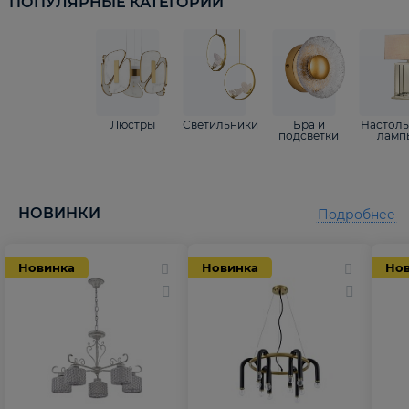
ПОПУЛЯРНЫЕ КАТЕГОРИИ
Люстры
Светильники
Бра и
Настол
подсветки
ламп
НОВИНКИ
Подробнее
Новинка
Новинка
Но