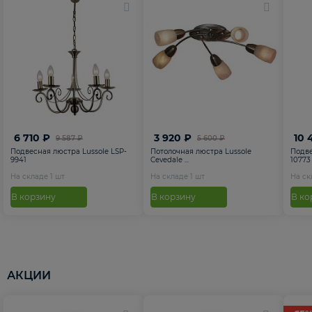
6 710 ₽
3 920 ₽
10 
9 587 ₽
5 600 ₽
Подвесная люстра Lussole LSP-
Потолочная люстра Lussole
Подве
9941
Cevedale ...
10773
На складе
1
шт
На складе
1
шт
На с
В корзину
В корзину
В ко
АКЦИИ