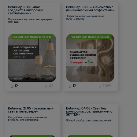
Вебинар 10.08 «Как
Вебинар 18.06 «Знакомство с
создаются авторские
динамическими эффектами»
светильники»
Эффекты, которые оживляют
пространство
Отражение мировых интерьерных
трендов
12
42
12
2099
Вебинар 21.05 «Безопасный
Вебинар 04.06 «Свет без
свет в интерьере»
компромиссов: практикум от
SKYTEK»
Как добиться максимального
визуального комфорта?
Живой разбор световых решений