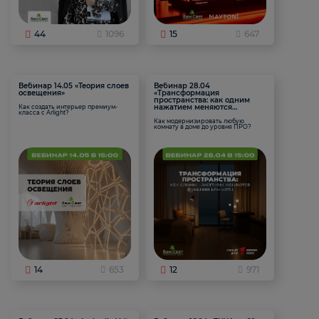
44
1096
15
647
Вебинар 14.05 «Теория слоев
Вебинар 28.04
освещения»
«Трансформация
пространства: как одним
нажатием меняются
Как создать интерьер премиум-
класса с Arlight?
функции комнаты
Как модернизировать любую
комнату в доме до уровня ПРО?
14
653
12
971