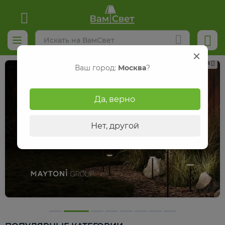
Реклама
Ваш город:
Москва
?
Да, верно
Нет, другой