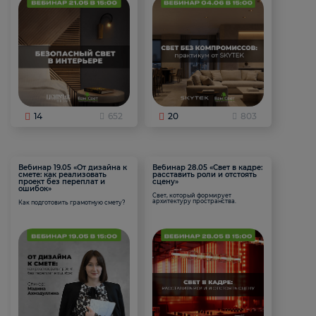
14
652
20
803
Вебинар 19.05 «От дизайна к
Вебинар 28.05 «Свет в кадре:
смете: как реализовать
расставить роли и отстоять
проект без переплат и
сцену»
ошибок»
Свет, который формирует
архитектуру пространства.
Как подготовить грамотную смету?