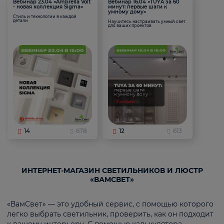
Вебинар 23.04 «Ambrella Volt
Вебинар 16.04 «TUYA за 60
- новая коллекция Sigma»
минут: первые шаги к
умному дому»
Стиль и технологии в каждой
детали
Научитесь настраивать умный свет
для ваших проектов
14
678
12
613
ИНТЕРНЕТ-МАГАЗИН СВЕТИЛЬНИКОВ И ЛЮСТР
«ВАМСВЕТ»
«ВамСвет» — это удобный сервис, с помощью которого
легко выбрать светильник, проверить, как он подходит