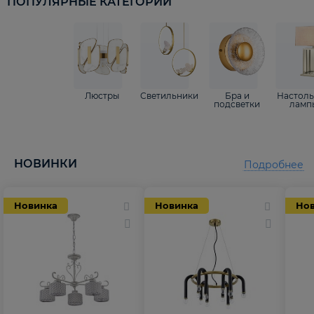
ПОПУЛЯРНЫЕ КАТЕГОРИИ
Люстры
Светильники
Бра и
Настол
подсветки
ламп
НОВИНКИ
Подробнее
Новинка
Новинка
Но