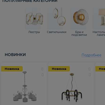
ПОПУЛЯРНЫЕ КАТЕГОРИИ
Люстры
Светильники
Бра и
Настол
подсветки
ламп
НОВИНКИ
Подробнее
Новинка
Новинка
Но