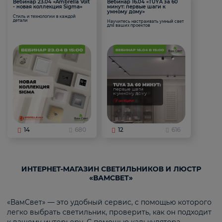
Вебинар 23.04 «Ambrella Volt
Вебинар 16.04 «TUYA за 60
- новая коллекция Sigma»
минут: первые шаги к
умному дому»
Стиль и технологии в каждой
детали
Научитесь настраивать умный свет
для ваших проектов
14
680
12
616
ИНТЕРНЕТ-МАГАЗИН СВЕТИЛЬНИКОВ И ЛЮСТР
«ВАМСВЕТ»
«ВамСвет» — это удобный сервис, с помощью которого
легко выбрать светильник, проверить, как он подходит