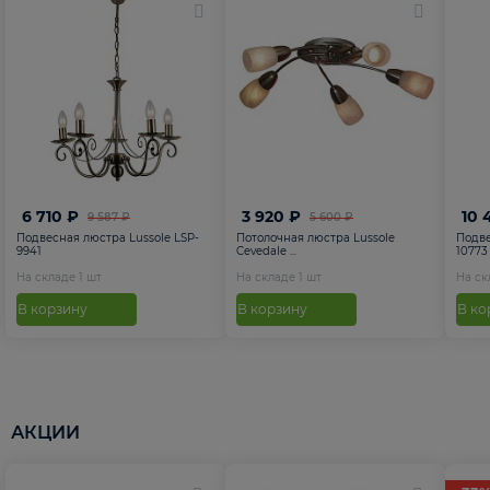
6 710 ₽
3 920 ₽
10 
9 587 ₽
5 600 ₽
Подвесная люстра Lussole LSP-
Потолочная люстра Lussole
Подве
9941
Cevedale ...
10773
На складе
1
шт
На складе
1
шт
На с
В корзину
В корзину
В ко
АКЦИИ