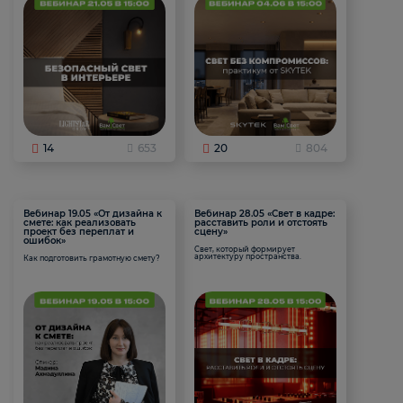
14
653
20
804
Вебинар 19.05 «От дизайна к
Вебинар 28.05 «Свет в кадре:
смете: как реализовать
расставить роли и отстоять
проект без переплат и
сцену»
ошибок»
Свет, который формирует
архитектуру пространства.
Как подготовить грамотную смету?