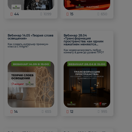
44
1099
15
650
Вебинар 14.05 «Теория слоев
Вебинар 28.04
освещения»
«Трансформация
пространства: как одним
нажатием меняются
Как создать интерьер премиум-
класса с Arlight?
функции комнаты
Как модернизировать любую
комнату в доме до уровня ПРО?
14
655
12
995