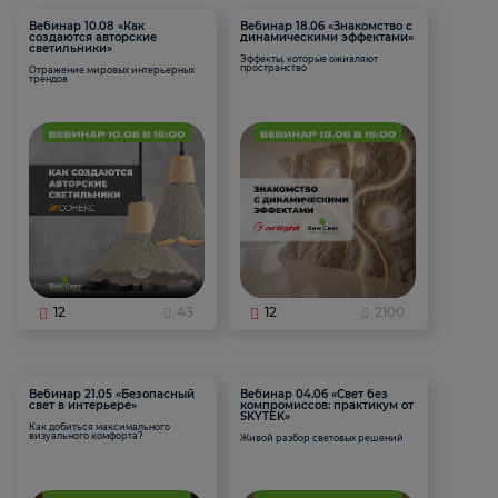
Вебинар 10.08 «Как
Вебинар 18.06 «Знакомство с
создаются авторские
динамическими эффектами»
светильники»
Эффекты, которые оживляют
пространство
Отражение мировых интерьерных
трендов
12
43
12
2100
Вебинар 21.05 «Безопасный
Вебинар 04.06 «Свет без
свет в интерьере»
компромиссов: практикум от
SKYTEK»
Как добиться максимального
визуального комфорта?
Живой разбор световых решений