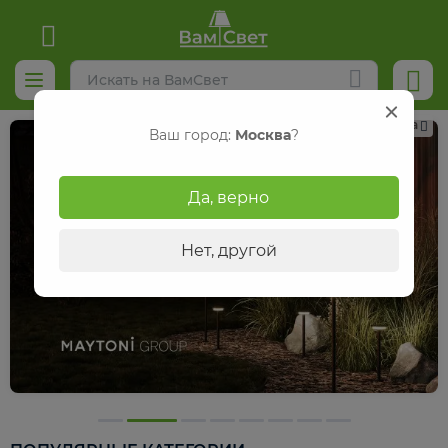
Реклама
Ваш город:
Москва
?
Да, верно
Нет, другой