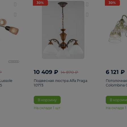
светки
96
Настольные лампы
5
Комплектующ
30%