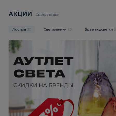
6 710 ₽
3 920 ₽
9 587 ₽
Подвесная люстра Lussole LSP-
Потолочная 
9941
Cevedale LSQ
В корзину
В корзину
На складе
1
шт
На складе
1
ш
АКЦИИ
Смотреть все
Люстры
30
Светильники
30
Бра и под