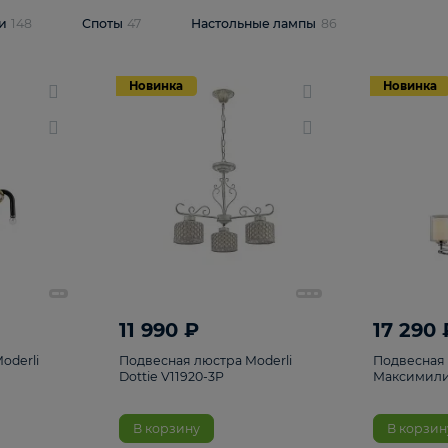
одсветки
148
Споты
47
Настольные лампы
86
Новинка