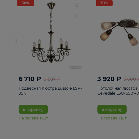
РАСПРОДАЖА
Смотреть все
Люстры
82
Светильники
222
Бра и под
30%
30%