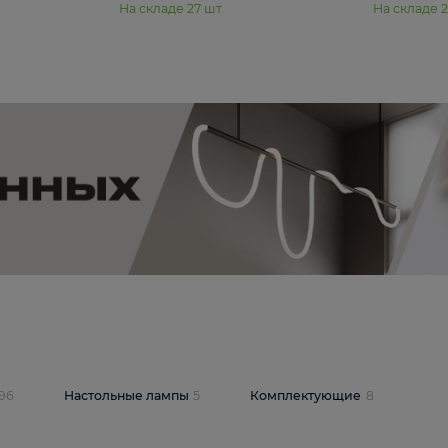
11 990 ₽
юстра Moderli
Подвесная люстра Moderli
12P
Dottie V11920-3P
В корзину
шт
На складе
27
шт