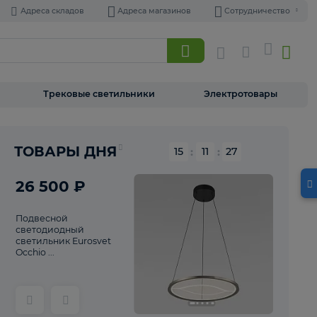
Адреса складов
Адреса магазинов
Торшеры
Трековые светильники
Э
Реклама
ТОВАРЫ ДНЯ
15
:
11
26 500 ₽
Подвесной
светодиодный
светильник Eurosvet
Occhio ...