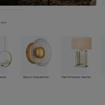
мотреть все
ветильники
Бра и подсветки
Настольные 