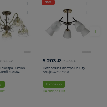
ие
8
30%
30%