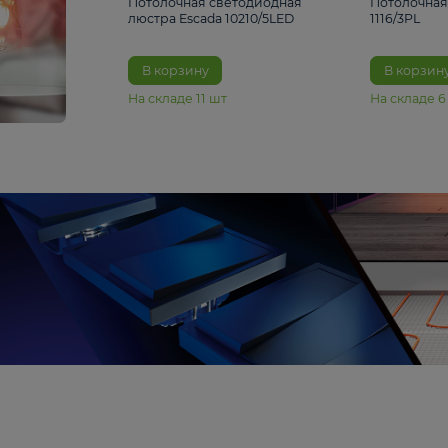
6 990 ₽
Потолочная светодиодная
люстра Escada 10210/5LED
В корзину
На складе
11
шт