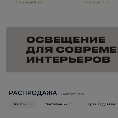
15 990 ₽
19 990 ₽
Подвесная люстра Moderli
Подвесная л
Dottie V11921-5P
Mireil V11914-
В корзину
В корзину
На складе
16
шт
На складе
17