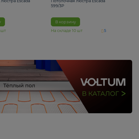
4 890 ₽
6 430 ₽
Потолочная люстра Escada
Потолочная люстра 
1116/3PL
599/3P
В корзину
В корзину
На складе
6
шт
На складе
10
шт