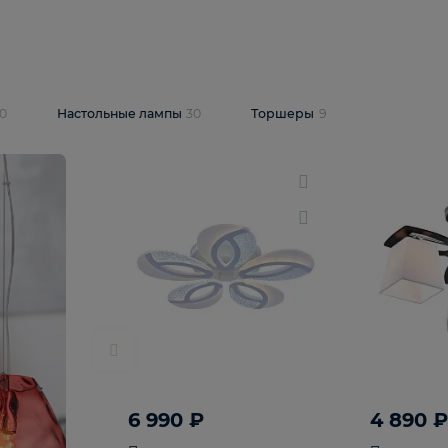
10 409 ₽
5 600 ₽
14 870 ₽
люстра Lussole
Подвесная люстра Alfa Praga
-6907-05
10773
В корзину
т
На складе
1
шт
светки
30
Настольные лампы
30
Торшеры
9