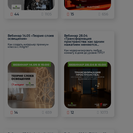
44
1105
15
656
Вебинар 14.05 «Теория слоев
Вебинар 28.04
освещения»
«Трансформация
пространства: как одним
нажатием меняются
Как создать интерьер премиум-
класса с Arlight?
функции комнаты
Как модернизировать любую
комнату в доме до уровня ПРО?
14
659
12
1073