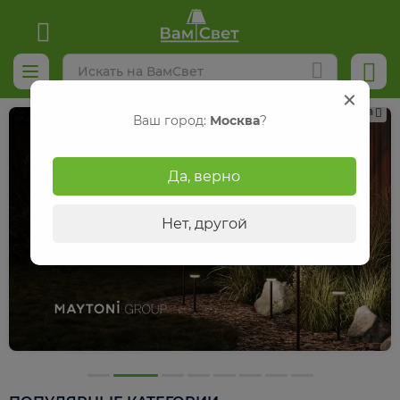
Реклама
Ваш город:
Москва
?
Да, верно
Нет, другой