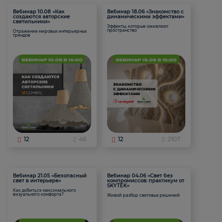
Вебинар 10.08 «Как
Вебинар 18.06 «Знакомство с
создаются авторские
динамическими эффектами»
светильники»
Эффекты, которые оживляют
пространство
Отражение мировых интерьерных
трендов
12
46
12
2107
Вебинар 21.05 «Безопасный
Вебинар 04.06 «Свет без
свет в интерьере»
компромиссов: практикум от
SKYTEK»
Как добиться максимального
визуального комфорта?
Живой разбор световых решений