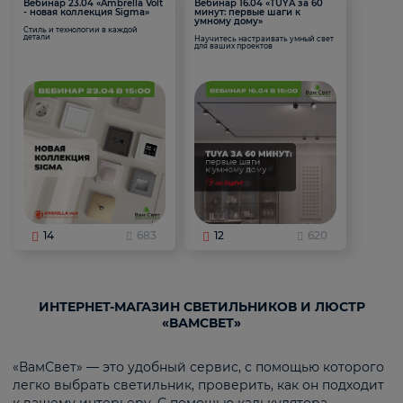
Вебинар 23.04 «Ambrella Volt
Вебинар 16.04 «TUYA за 60
- новая коллекция Sigma»
минут: первые шаги к
умному дому»
Стиль и технологии в каждой
детали
Научитесь настраивать умный свет
для ваших проектов
14
683
12
620
ИНТЕРНЕТ-МАГАЗИН СВЕТИЛЬНИКОВ И ЛЮСТР
«ВАМСВЕТ»
«ВамСвет» — это удобный сервис, с помощью которого
легко выбрать светильник, проверить, как он подходит