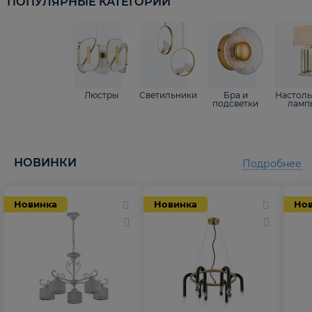
ПОПУЛЯРНЫЕ КАТЕГОРИИ
Люстры
Светильники
Бра и
Настол
подсветки
ламп
НОВИНКИ
Подробнее
Новинка
Новинка
Но