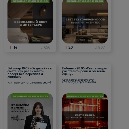
14
656
20
807
Вебинар 19.05 «От дизайна к
Вебинар 28.05 «Свет в кадре:
смете: как реализовать
расставить роли и отстоять
проект без переплат и
сцену»
ошибок»
Свет, который формирует
архитектуру пространства.
Как подготовить грамотную смету?