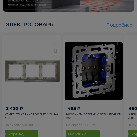
5
5
ЭЛЕКТРОТОВАРЫ
Подробнее
3 420 ₽
495 ₽
650
Рамка стеклянная Voltum S70 на
Механизм розетки с заземлением
Выкл
3 по...
16А ...
Voltum
На складе
500
шт
На складе
500
шт
На с
В корзину
В корзину
В ко