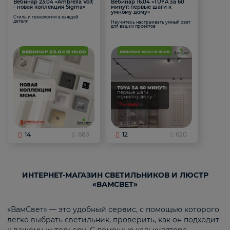
Вебинар 23.04 «Ambrella Volt
Вебинар 16.04 «TUYA за 60
- новая коллекция Sigma»
минут: первые шаги к
умному дому»
Стиль и технологии в каждой
детали
Научитесь настраивать умный свет
для ваших проектов
14
683
12
620
ИНТЕРНЕТ-МАГАЗИН СВЕТИЛЬНИКОВ И ЛЮСТР
«ВАМСВЕТ»
«ВамСвет» — это удобный сервис, с помощью которого
легко выбрать светильник, проверить, как он подходит