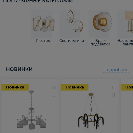
ПОПУЛЯРНЫЕ КАТЕГОРИИ
Люстры
Светильники
Бра и
Настол
подсветки
ламп
НОВИНКИ
Подробнее
Новинка
Новинка
Но