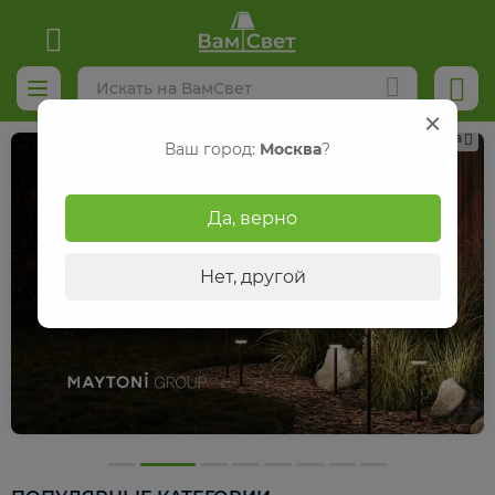
Реклама
Ваш город:
Москва
?
Да, верно
Нет, другой