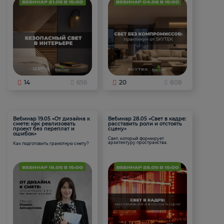
14
656
20
808
Вебинар 19.05 «От дизайна к
Вебинар 28.05 «Свет в кадре:
смете: как реализовать
расставить роли и отстоять
проект без переплат и
сцену»
ошибок»
Свет, который формирует
архитектуру пространства.
Как подготовить грамотную смету?