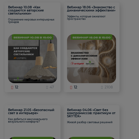
Вебинар 10.08 «Как
Вебинар 18.06 «Знакомство с
создаются авторские
динамическими эффектами»
светильники»
Эффекты, которые оживляют
пространство
Отражение мировых интерьерных
трендов
12
47
12
2108
Вебинар 21.05 «Безопасный
Вебинар 04.06 «Свет без
свет в интерьере»
компромиссов: практикум от
SKYTEK»
Как добиться максимального
визуального комфорта?
Живой разбор световых решений