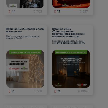
44
1105
15
657
Вебинар 14.05 «Теория слоев
Вебинар 28.04
освещения»
«Трансформация
пространства: как одним
нажатием меняются
Как создать интерьер премиум-
класса с Arlight?
функции комнаты
Как модернизировать любую
комнату в доме до уровня ПРО?
14
660
12
1084