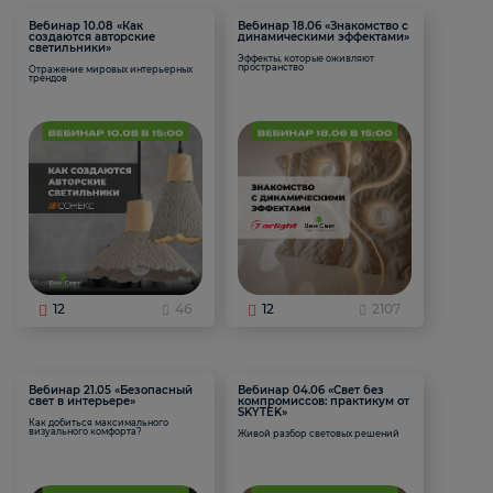
Вебинар 10.08 «Как
Вебинар 18.06 «Знакомство с
создаются авторские
динамическими эффектами»
светильники»
Эффекты, которые оживляют
пространство
Отражение мировых интерьерных
трендов
12
46
12
2107
Вебинар 21.05 «Безопасный
Вебинар 04.06 «Свет без
свет в интерьере»
компромиссов: практикум от
SKYTEK»
Как добиться максимального
визуального комфорта?
Живой разбор световых решений