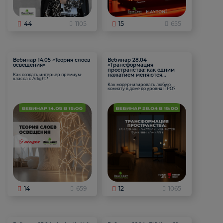
44
1105
15
655
Вебинар 14.05 «Теория слоев
Вебинар 28.04
освещения»
«Трансформация
пространства: как одним
нажатием меняются
Как создать интерьер премиум-
класса с Arlight?
функции комнаты
Как модернизировать любую
комнату в доме до уровня ПРО?
14
659
12
1065