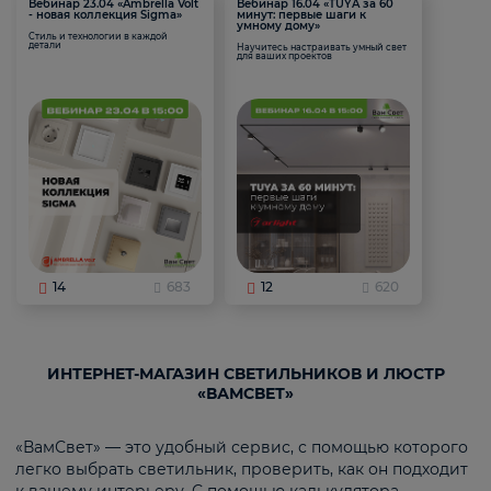
Вебинар 23.04 «Ambrella Volt
Вебинар 16.04 «TUYA за 60
- новая коллекция Sigma»
минут: первые шаги к
умному дому»
Стиль и технологии в каждой
детали
Научитесь настраивать умный свет
для ваших проектов
14
683
12
620
ИНТЕРНЕТ-МАГАЗИН СВЕТИЛЬНИКОВ И ЛЮСТР
«ВАМСВЕТ»
«ВамСвет» — это удобный сервис, с помощью которого
легко выбрать светильник, проверить, как он подходит