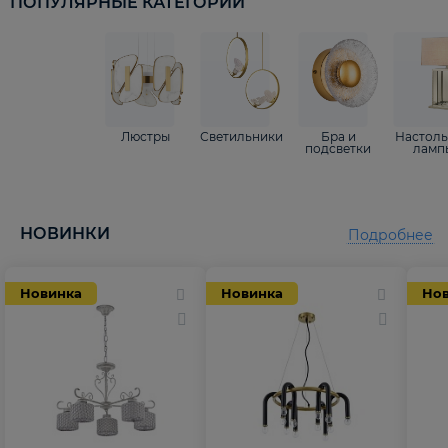
ПОПУЛЯРНЫЕ КАТЕГОРИИ
Люстры
Светильники
Бра и
Настол
подсветки
ламп
НОВИНКИ
Подробнее
Новинка
Новинка
Но