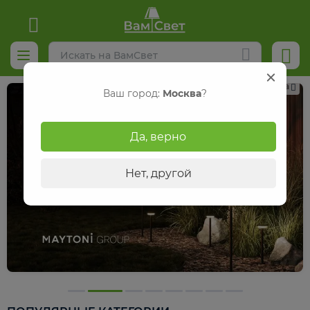
Реклама
Ваш город:
Москва
?
Да, верно
Нет, другой