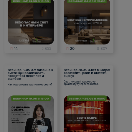
14
655
20
807
Вебинар 19.05 «От дизайна к
Вебинар 28.05 «Свет в кадре:
смете: как реализовать
расставить роли и отстоять
проект без переплат и
сцену»
ошибок»
Свет, который формирует
архитектуру пространства.
Как подготовить грамотную смету?