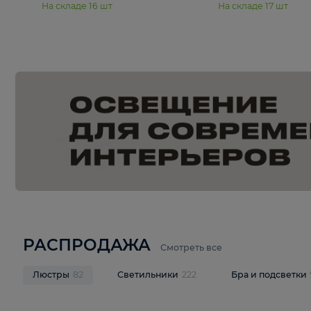
15 990 ₽
19 990 ₽
Подвесная люстра Moderli
Подвесная л
Dottie V11921-5P
Mireil V11914-
В корзину
В корзину
На складе
16
шт
На складе
17