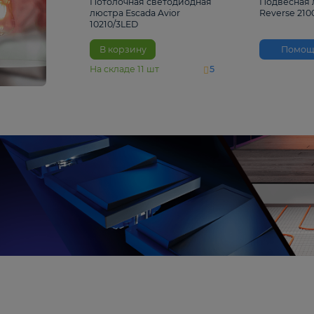
4 810 ₽
Потолочная светодиодная
люстра Escada Avior
10210/3LED
В корзину
На складе
11
шт
5