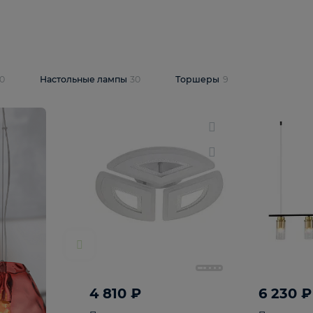
10 409 ₽
5 600 ₽
14 870 ₽
люстра Lussole
Подвесная люстра Alfa Praga
-6907-05
10773
В корзину
т
На складе
1
шт
светки
30
Настольные лампы
30
Торшеры
9