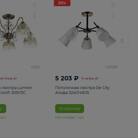
ие
8
30%
30%