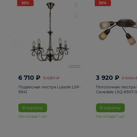
РАСПРОДАЖА
Смотреть все
Люстры
82
Светильники
222
Бра и под
30%
30%