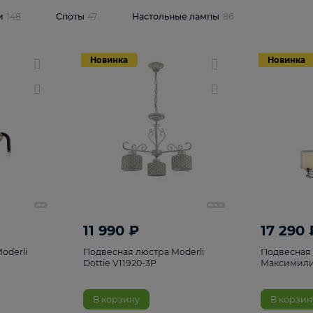
одсветки
148
Споты
47
Настольные лампы
86
Новинка