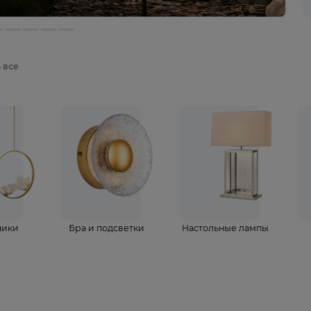
мотреть все
ветильники
Бра и подсветки
Настольные 