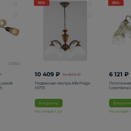
светки
96
Настольные лампы
5
Комплектующ
30%