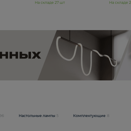
11 990 ₽
юстра Moderli
Подвесная люстра Moderli
12P
Dottie V11920-3P
В корзину
шт
На складе
27
шт