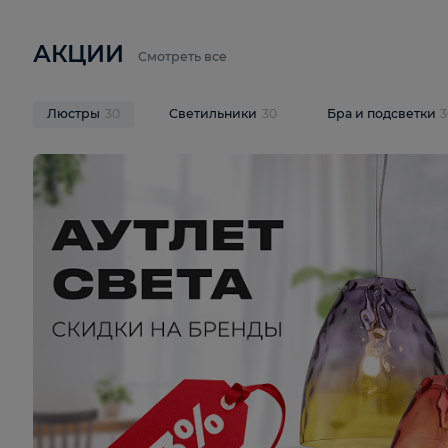
6 710 ₽
3 920 ₽
9 587 ₽
Подвесная люстра Lussole LSP-
Потолочная 
9941
Cevedale LSQ
В корзину
В корзину
На складе
1
шт
На складе
1
ш
АКЦИИ
Смотреть все
Люстры
30
Светильники
30
Бра и под