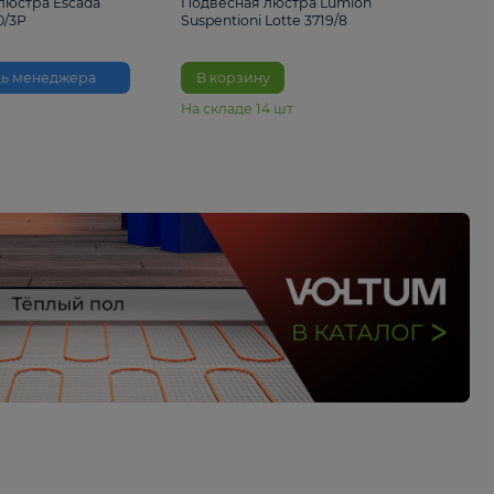
33%
6 230 ₽
4 490 ₽
6 680 
Подвесная люстра Escada
Подвесная люстра L
Reverse 2100/3P
Suspentioni Lotte 371
Помощь менеджера
В корзину
На складе
14
шт