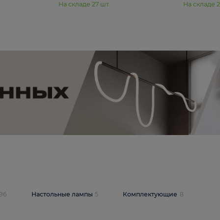
11 990 ₽
юстра Moderli
Подвесная люстра Moderli
12P
Dottie V11920-3P
В корзину
шт
На складе
27
шт