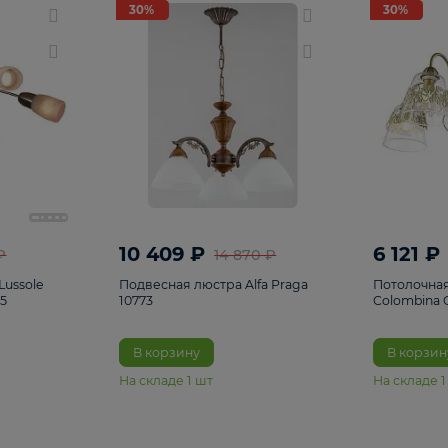
светки
96
Настольные лампы
5
Комплектующ
30%