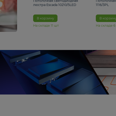
6 990 ₽
Потолочная светодиодная
люстра Escada 10210/5LED
В корзину
На складе
11
шт