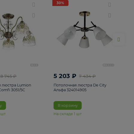
ие
8
30%
30%