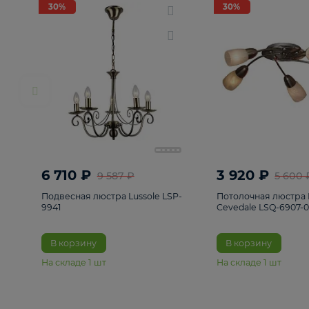
РАСПРОДАЖА
Смотреть все
Люстры
82
Светильники
222
Бра и под
30%
30%