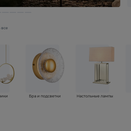
мотреть все
ветильники
Бра и подсветки
Настольные 