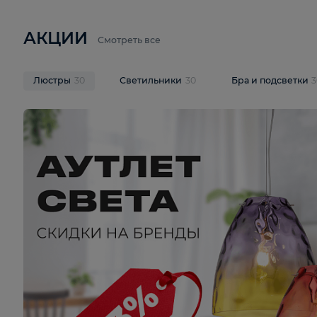
6 710 ₽
3 920 ₽
9 587 ₽
Подвесная люстра Lussole LSP-
Потолочная 
9941
Cevedale LSQ
В корзину
В корзину
На складе
1
шт
На складе
1
ш
АКЦИИ
Смотреть все
Люстры
30
Светильники
30
Бра и под