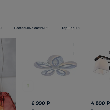
10 409 ₽
5 600 ₽
14 870 ₽
люстра Lussole
Подвесная люстра Alfa Praga
-6907-05
10773
В корзину
т
На складе
1
шт
светки
30
Настольные лампы
30
Торшеры
9