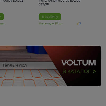
4 890 ₽
6 430 ₽
Потолочная люстра Escada
Потолочная люстра 
1116/3PL
599/3P
В корзину
В корзину
На складе
6
шт
На складе
10
шт