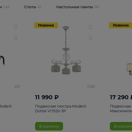
одсветки
148
Споты
47
Настольные лампы
86
Новинка