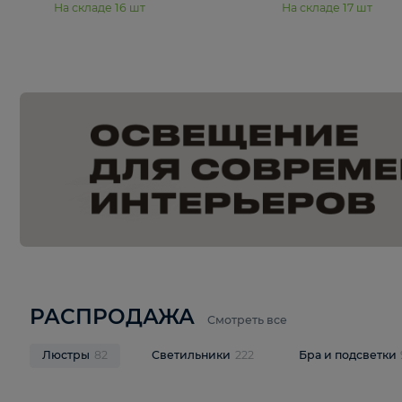
15 990 ₽
19 990 ₽
Подвесная люстра Moderli
Подвесная л
Dottie V11921-5P
Mireil V11914-
В корзину
В корзину
На складе
16
шт
На складе
17