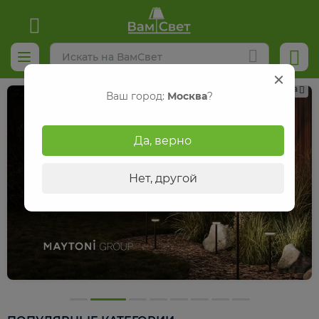
Реклама
Ваш город:
Москва
?
Да, верно
Нет, другой