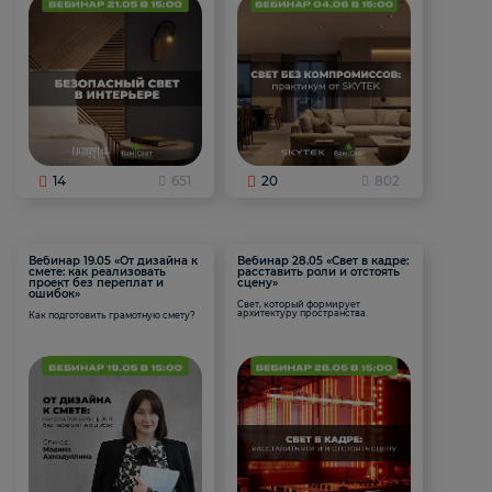
14
651
20
802
Вебинар 19.05 «От дизайна к
Вебинар 28.05 «Свет в кадре:
смете: как реализовать
расставить роли и отстоять
проект без переплат и
сцену»
ошибок»
Свет, который формирует
архитектуру пространства.
Как подготовить грамотную смету?