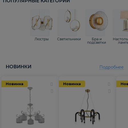
ПОПУЛЯРНЫЕ КАТЕГОРИИ
Люстры
Светильники
Бра и
Настол
подсветки
ламп
НОВИНКИ
Подробнее
Новинка
Новинка
Но