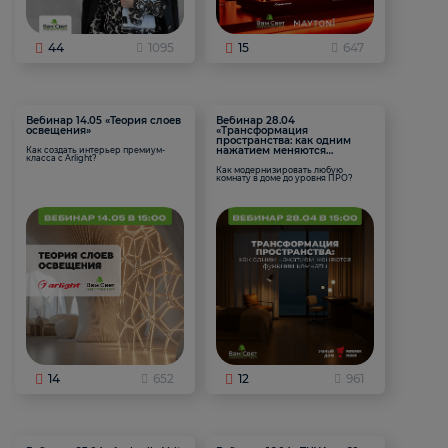
44
1095
15
647
Вебинар 14.05 «Теория слоев
Вебинар 28.04
освещения»
«Трансформация
пространства: как одним
нажатием меняются
Как создать интерьер премиум-
класса с Arlight?
функции комнаты
Как модернизировать любую
комнату в доме до уровня ПРО?
14
652
12
961