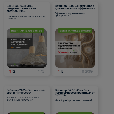
Вебинар 10.08 «Как
Вебинар 18.06 «Знакомство с
создаются авторские
динамическими эффектами»
светильники»
Эффекты, которые оживляют
пространство
Отражение мировых интерьерных
трендов
12
42
12
2099
Вебинар 21.05 «Безопасный
Вебинар 04.06 «Свет без
свет в интерьере»
компромиссов: практикум от
SKYTEK»
Как добиться максимального
визуального комфорта?
Живой разбор световых решений