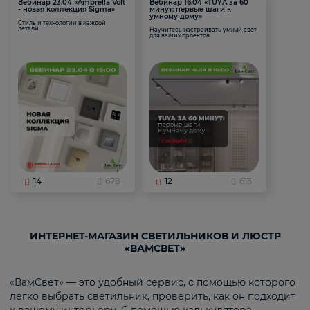
Вебинар 23.04 «Ambrella Volt
Вебинар 16.04 «TUYA за 60
- новая коллекция Sigma»
минут: первые шаги к
умному дому»
Стиль и технологии в каждой
детали
Научитесь настраивать умный свет
для ваших проектов
14
678
12
613
ИНТЕРНЕТ-МАГАЗИН СВЕТИЛЬНИКОВ И ЛЮСТР
«ВАМСВЕТ»
«ВамСвет» — это удобный сервис, с помощью которого
легко выбрать светильник, проверить, как он подходит