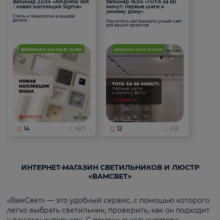
Вебинар 23.04 «Ambrella Volt
Вебинар 16.04 «TUYA за 60
- новая коллекция Sigma»
минут: первые шаги к
умному дому»
Стиль и технологии в каждой
детали
Научитесь настраивать умный свет
для ваших проектов
14
683
12
618
ИНТЕРНЕТ-МАГАЗИН СВЕТИЛЬНИКОВ И ЛЮСТР
«ВАМСВЕТ»
«ВамСвет» — это удобный сервис, с помощью которого
легко выбрать светильник, проверить, как он подходит