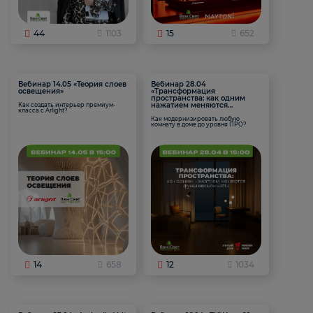
44
1103
15
652
Вебинар 14.05 «Теория слоев
Вебинар 28.04
освещения»
«Трансформация
пространства: как одним
нажатием меняются
Как создать интерьер премиум-
класса с Arlight?
функции комнаты
Как модернизировать любую
комнату в доме до уровня ПРО?
14
658
12
1034