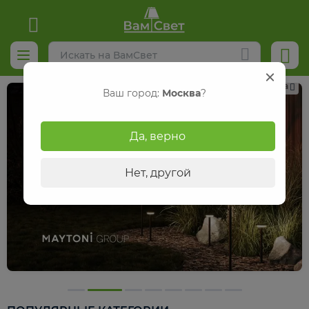
Реклама
Ваш город:
Москва
?
Да, верно
Нет, другой