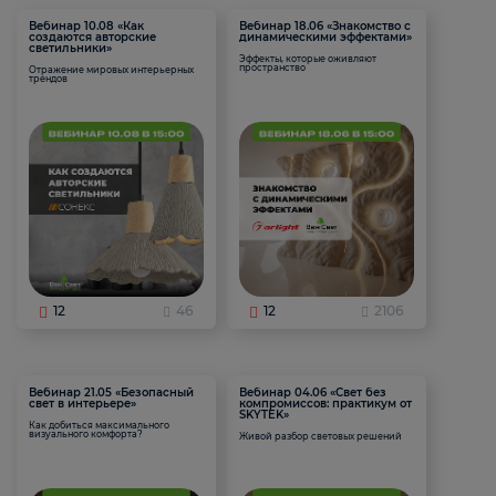
Вебинар 10.08 «Как
Вебинар 18.06 «Знакомство с
создаются авторские
динамическими эффектами»
светильники»
Эффекты, которые оживляют
пространство
Отражение мировых интерьерных
трендов
12
46
12
2106
Вебинар 21.05 «Безопасный
Вебинар 04.06 «Свет без
свет в интерьере»
компромиссов: практикум от
SKYTEK»
Как добиться максимального
визуального комфорта?
Живой разбор световых решений