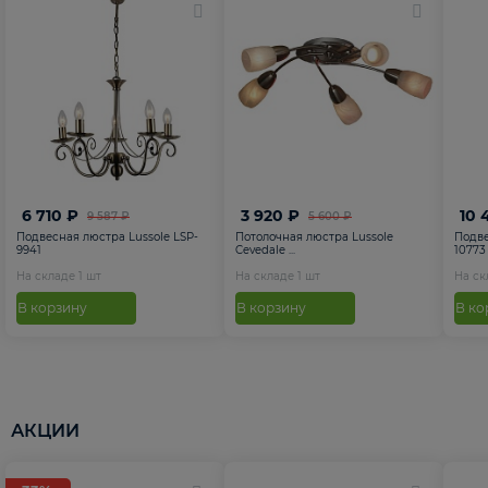
6 710 ₽
3 920 ₽
10 
9 587 ₽
5 600 ₽
Подвесная люстра Lussole LSP-
Потолочная люстра Lussole
Подве
9941
Cevedale ...
10773
На складе
1
шт
На складе
1
шт
На с
В корзину
В корзину
В ко
АКЦИИ