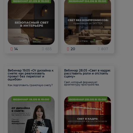
14
655
20
807
Вебинар 19.05 «От дизайна к
Вебинар 28.05 «Свет в кадре:
смете: как реализовать
расставить роли и отстоять
проект без переплат и
сцену»
ошибок»
Свет, который формирует
архитектуру пространства.
Как подготовить грамотную смету?