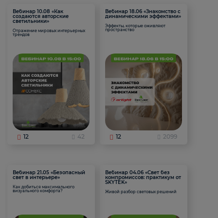
Вебинар 10.08 «Как
Вебинар 18.06 «Знакомство с
создаются авторские
динамическими эффектами»
светильники»
Эффекты, которые оживляют
пространство
Отражение мировых интерьерных
трендов
12
42
12
2099
Вебинар 21.05 «Безопасный
Вебинар 04.06 «Свет без
свет в интерьере»
компромиссов: практикум от
SKYTEK»
Как добиться максимального
визуального комфорта?
Живой разбор световых решений