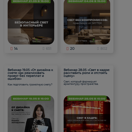
14
651
20
802
Вебинар 19.05 «От дизайна к
Вебинар 28.05 «Свет в кадре:
смете: как реализовать
расставить роли и отстоять
проект без переплат и
сцену»
ошибок»
Свет, который формирует
архитектуру пространства.
Как подготовить грамотную смету?