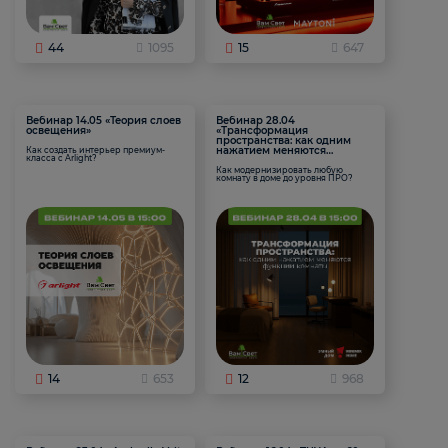
44
1095
15
647
Вебинар 14.05 «Теория слоев
Вебинар 28.04
освещения»
«Трансформация
пространства: как одним
нажатием меняются
Как создать интерьер премиум-
класса с Arlight?
функции комнаты
Как модернизировать любую
комнату в доме до уровня ПРО?
14
653
12
968