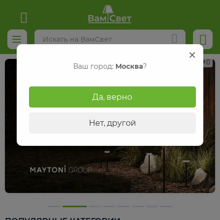
Реклама
Ваш город:
Москва
?
Да, верно
Нет, другой