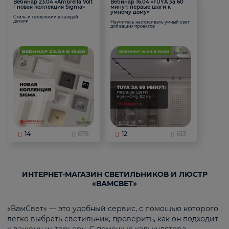
Вебинар 23.04 «Ambrella Volt
Вебинар 16.04 «TUYA за 60
- новая коллекция Sigma»
минут: первые шаги к
умному дому»
Стиль и технологии в каждой
детали
Научитесь настраивать умный свет
для ваших проектов
14
678
12
613
ИНТЕРНЕТ-МАГАЗИН СВЕТИЛЬНИКОВ И ЛЮСТР
«ВАМСВЕТ»
«ВамСвет» — это удобный сервис, с помощью которого
легко выбрать светильник, проверить, как он подходит