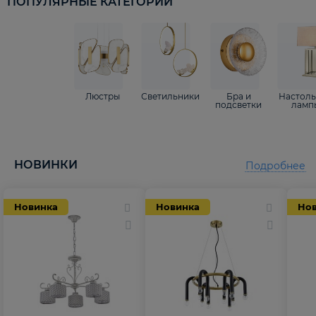
ПОПУЛЯРНЫЕ КАТЕГОРИИ
Люстры
Светильники
Бра и
Настол
подсветки
ламп
НОВИНКИ
Подробнее
Новинка
Новинка
Но